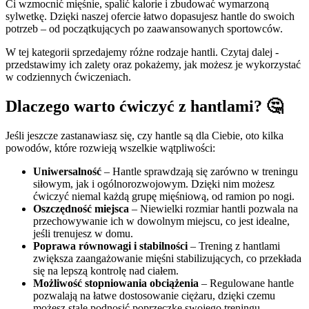
Ci wzmocnić mięśnie, spalić kalorie i zbudować wymarzoną
sylwetkę. Dzięki naszej ofercie łatwo dopasujesz hantle do swoich
potrzeb – od początkujących po zaawansowanych sportowców.
W tej kategorii sprzedajemy różne rodzaje hantli. Czytaj dalej -
przedstawimy ich zalety oraz pokażemy, jak możesz je wykorzystać
w codziennych ćwiczeniach.
Dlaczego warto ćwiczyć z hantlami? 🤔
Jeśli jeszcze zastanawiasz się, czy hantle są dla Ciebie, oto kilka
powodów, które rozwieją wszelkie wątpliwości:
Uniwersalność
– Hantle sprawdzają się zarówno w treningu
siłowym, jak i ogólnorozwojowym. Dzięki nim możesz
ćwiczyć niemal każdą grupę mięśniową, od ramion po nogi.
Oszczędność miejsca
– Niewielki rozmiar hantli pozwala na
przechowywanie ich w dowolnym miejscu, co jest idealne,
jeśli trenujesz w domu.
Poprawa równowagi i stabilności
– Trening z hantlami
zwiększa zaangażowanie mięśni stabilizujących, co przekłada
się na lepszą kontrolę nad ciałem.
Możliwość stopniowania obciążenia
– Regulowane hantle
pozwalają na łatwe dostosowanie ciężaru, dzięki czemu
możesz stale podnosić poprzeczkę swojego treningu.