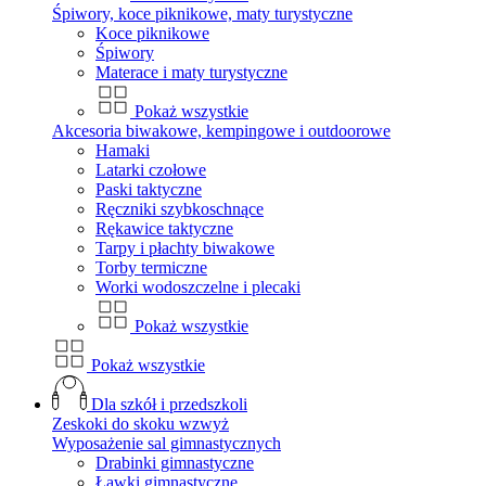
Śpiwory, koce piknikowe, maty turystyczne
Koce piknikowe
Śpiwory
Materace i maty turystyczne
Pokaż wszystkie
Akcesoria biwakowe, kempingowe i outdoorowe
Hamaki
Latarki czołowe
Paski taktyczne
Ręczniki szybkoschnące
Rękawice taktyczne
Tarpy i płachty biwakowe
Torby termiczne
Worki wodoszczelne i plecaki
Pokaż wszystkie
Pokaż wszystkie
Dla szkół i przedszkoli
Zeskoki do skoku wzwyż
Wyposażenie sal gimnastycznych
Drabinki gimnastyczne
Ławki gimnastyczne