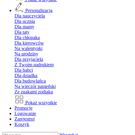
Personalizacja
Dla nauczyciela
Dla ucznia
Dla mamy
Dla taty
Dla chłopaka
Dla kierowców
Na walentynki
Na urodziny
Dla przyjaciela
Z Twoim nadrukiem
Dla babci
Dla dziadka
Dla budowlańca
Na wieczór panieński
Ze znakami zodiaku
Pokaż wszystkie
Promocje
Logowanie
Zarejestruj
Koszyk
Wyszukaj