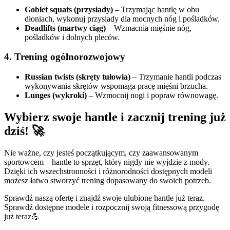
Goblet squats (przysiady)
– Trzymając hantlę w obu
dłoniach, wykonuj przysiady dla mocnych nóg i pośladków.
Deadlifts (martwy ciąg)
– Wzmacnia mięśnie nóg,
pośladków i dolnych pleców.
4. Trening ogólnorozwojowy
Russian twists (skręty tułowia)
– Trzymanie hantli podczas
wykonywania skrętów wspomaga pracę mięśni brzucha.
Lunges (wykroki)
– Wzmocnij nogi i popraw równowagę.
Wybierz swoje hantle i zacznij trening już
dziś! 🚀
Nie ważne, czy jesteś początkującym, czy zaawansowanym
sportowcem – hantle to sprzęt, który nigdy nie wyjdzie z mody.
Dzięki ich wszechstronności i różnorodności dostępnych modeli
możesz łatwo stworzyć trening dopasowany do swoich potrzeb.
Sprawdź naszą ofertę i znajdź swoje ulubione hantle już teraz.
Sprawdź dostępne modele i rozpocznij swoją fitnessową przygodę
już teraz💪