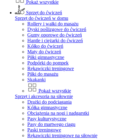
Pokaż wszystkie
Sprzęt do ćwiczeń
Sprzęt do ćwiczeń w domu
Rollery i wałki do masażu
Dyski poślizgowe do ćwiczeń
Gumy oporowe do ćwiczeń
Hantle i ciężarki do ćwiczeń
Kółko do ćwiczeń
Maty do ćwiczeń
Piłki gimnastyczne
Podpórki do pompek
Rękawiczki treningowe
Piłki do masażu
Skakanki
Pokaż wszystkie
Sprzęt i akcesoria na siłownię
Drążki do podciągania
Kółka gimnastyczne
Obciążenia na nogi i nadgarstki
Pasy kulturystyczne
Pasy do martwego ciągu
Paski treningowe
Rękawiczki treningowe na siłownię