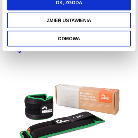
OK, ZGODA
Promocja
ZMIEŃ USTAWIENIA
Nowość
Bestseller
ODMOWA
Obciążenia na ręce i nogi Majestic Sport 2x2,0
kg