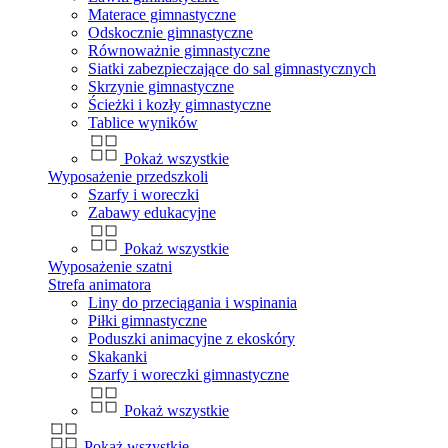
Materace gimnastyczne
Odskocznie gimnastyczne
Równoważnie gimnastyczne
Siatki zabezpieczające do sal gimnastycznych
Skrzynie gimnastyczne
Ścieżki i kozły gimnastyczne
Tablice wyników
Pokaż wszystkie
Wyposażenie przedszkoli
Szarfy i woreczki
Zabawy edukacyjne
Pokaż wszystkie
Wyposażenie szatni
Strefa animatora
Liny do przeciągania i wspinania
Piłki gimnastyczne
Poduszki animacyjne z ekoskóry
Skakanki
Szarfy i woreczki gimnastyczne
Pokaż wszystkie
Pokaż wszystkie