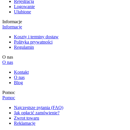
Rejestracja
Logowanie
Ulubione
Informacje
Informacje
Koszty i terminy dostaw
Polityka prywatności
Regulamin
O nas
O nas
Kontakt
O nas
Blog
Pomoc
Pomoc
Najczęstsze pytania (FAQ)
Jak opłacić zamówienie?
Zwrot towaru
Reklamacje