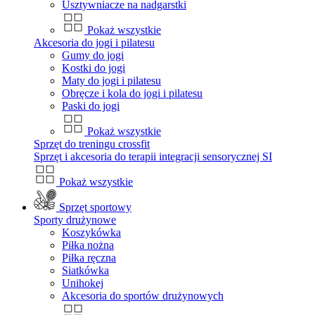
Usztywniacze na nadgarstki
Pokaż wszystkie
Akcesoria do jogi i pilatesu
Gumy do jogi
Kostki do jogi
Maty do jogi i pilatesu
Obręcze i kola do jogi i pilatesu
Paski do jogi
Pokaż wszystkie
Sprzęt do treningu crossfit
Sprzęt i akcesoria do terapii integracji sensorycznej SI
Pokaż wszystkie
Sprzęt sportowy
Sporty drużynowe
Koszykówka
Piłka nożna
Piłka ręczna
Siatkówka
Unihokej
Akcesoria do sportów drużynowych