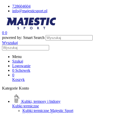
728604604
info@majesticsport.pl
0
0
powered by: Smart Search
Wyszukaj
Menu
Szukaj
Logowanie
0
Schowek
0
Koszyk
Kategorie
Konto
Kubki, termosy i bidony
Kubki termiczne
Kubki termiczne Majestic Sport