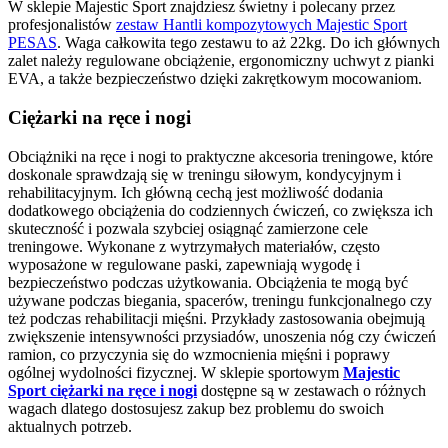
W sklepie Majestic Sport znajdziesz świetny i polecany przez
profesjonalistów
zestaw Hantli kompozytowych Majestic Sport
PESAS
. Waga całkowita tego zestawu to aż 22kg. Do ich głównych
zalet należy regulowane obciążenie, ergonomiczny uchwyt z pianki
EVA, a także bezpieczeństwo dzięki zakrętkowym mocowaniom.
Ciężarki na ręce i nogi
Obciążniki na ręce i nogi to praktyczne akcesoria treningowe, które
doskonale sprawdzają się w treningu siłowym, kondycyjnym i
rehabilitacyjnym. Ich główną cechą jest możliwość dodania
dodatkowego obciążenia do codziennych ćwiczeń, co zwiększa ich
skuteczność i pozwala szybciej osiągnąć zamierzone cele
treningowe. Wykonane z wytrzymałych materiałów, często
wyposażone w regulowane paski, zapewniają wygodę i
bezpieczeństwo podczas użytkowania. Obciążenia te mogą być
używane podczas biegania, spacerów, treningu funkcjonalnego czy
też podczas rehabilitacji mięśni. Przykłady zastosowania obejmują
zwiększenie intensywności przysiadów, unoszenia nóg czy ćwiczeń
ramion, co przyczynia się do wzmocnienia mięśni i poprawy
ogólnej wydolności fizycznej. W sklepie sportowym
Majestic
Sport ciężarki na ręce i nogi
dostępne są w zestawach o różnych
wagach dlatego dostosujesz zakup bez problemu do swoich
aktualnych potrzeb.