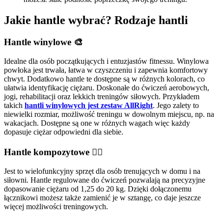
Jakie hantle wybrać? Rodzaje hantli
Hantle winylowe 🎨
Idealne dla osób początkujących i entuzjastów fitnessu. Winylowa
powłoka jest trwała, łatwa w czyszczeniu i zapewnia komfortowy
chwyt. Dodatkowo hantle te dostępne są w różnych kolorach, co
ułatwia identyfikację ciężaru. Doskonałe do ćwiczeń aerobowych,
jogi, rehabilitacji oraz lekkich treningów siłowych. Przykładem
takich
hantli winylowych jest zestaw AllRight
. Jego zalety to
niewielki rozmiar, możliwość treningu w dowolnym miejscu, np. na
wakacjach. Dostępne są one w różnych wagach więc każdy
dopasuje ciężar odpowiedni dla siebie.
Hantle kompozytowe 🏋‍♂️
Jest to wielofunkcyjny sprzęt dla osób trenujących w domu i na
siłowni. Hantle regulowane do ćwiczeń pozwalają na precyzyjne
dopasowanie ciężaru od 1,25 do 20 kg. Dzięki dołączonemu
łącznikowi możesz także zamienić je w sztangę, co daje jeszcze
więcej możliwości treningowych.