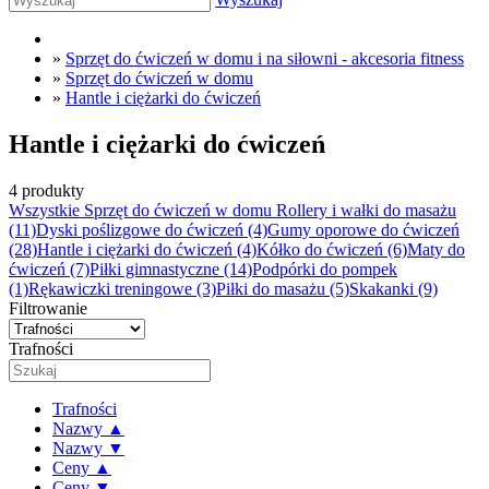
»
Sprzęt do ćwiczeń w domu i na siłowni - akcesoria fitness
»
Sprzęt do ćwiczeń w domu
»
Hantle i ciężarki do ćwiczeń
Hantle i ciężarki do ćwiczeń
4 produkty
Wszystkie Sprzęt do ćwiczeń w domu
Rollery i wałki do masażu
(11)
Dyski poślizgowe do ćwiczeń
(4)
Gumy oporowe do ćwiczeń
(28)
Hantle i ciężarki do ćwiczeń
(4)
Kółko do ćwiczeń
(6)
Maty do
ćwiczeń
(7)
Piłki gimnastyczne
(14)
Podpórki do pompek
(1)
Rękawiczki treningowe
(3)
Piłki do masażu
(5)
Skakanki
(9)
Filtrowanie
Trafności
Trafności
Nazwy ▲
Nazwy ▼
Ceny ▲
Ceny ▼