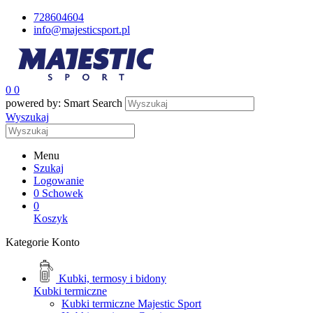
728604604
info@majesticsport.pl
0
0
powered by: Smart Search
Wyszukaj
Menu
Szukaj
Logowanie
0
Schowek
0
Koszyk
Kategorie
Konto
Kubki, termosy i bidony
Kubki termiczne
Kubki termiczne Majestic Sport