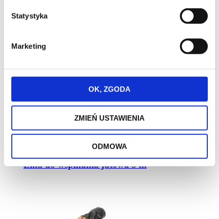
Statystyka
Marketing
OK, ZGODA
ZMIEŃ USTAWIENIA
Promocja
Nowość
Bestseller
ODMOWA
Lina do wspinania jutowa 3 m