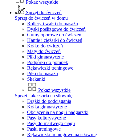
Pokaż wszystkie
Sprzęt do ćwiczeń
Sprzęt do ćwiczeń w domu
Rollery i wałki do masażu
Dyski poślizgowe do ćwiczeń
Gumy oporowe do ćwiczeń
Hantle i ciężarki do ćwiczeń
Kółko do ćwiczeń
Maty do ćwiczeń
Piłki gimnastyczne
Podpórki do pompek
Rękawiczki treningowe
Piłki do masażu
Skakanki
Pokaż wszystkie
Sprzęt i akcesoria na siłownię
Drążki do podciągania
Kółka gimnastyczne
Obciążenia na nogi i nadgarstki
Pasy kulturystyczne
Pasy do martwego ciągu
Paski treningowe
Rękawiczki treningowe na siłownię