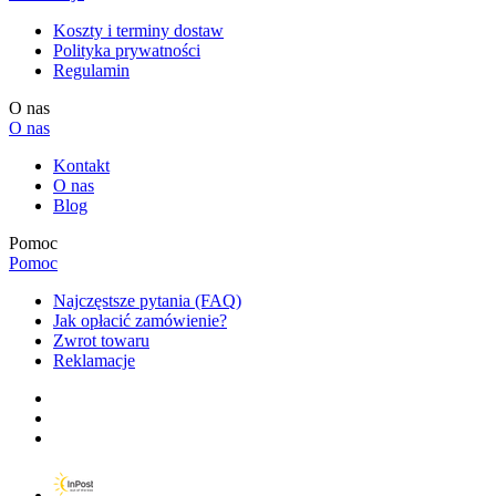
Koszty i terminy dostaw
Polityka prywatności
Regulamin
O nas
O nas
Kontakt
O nas
Blog
Pomoc
Pomoc
Najczęstsze pytania (FAQ)
Jak opłacić zamówienie?
Zwrot towaru
Reklamacje