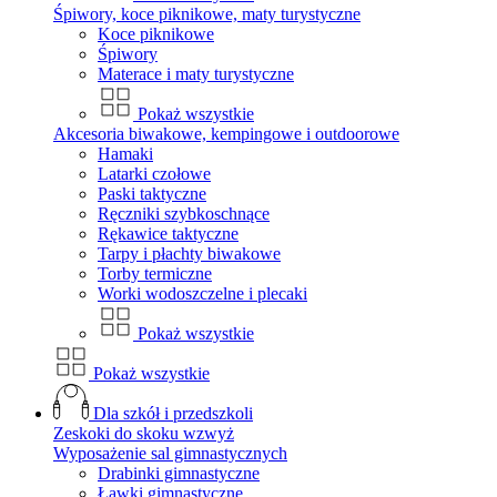
Śpiwory, koce piknikowe, maty turystyczne
Koce piknikowe
Śpiwory
Materace i maty turystyczne
Pokaż wszystkie
Akcesoria biwakowe, kempingowe i outdoorowe
Hamaki
Latarki czołowe
Paski taktyczne
Ręczniki szybkoschnące
Rękawice taktyczne
Tarpy i płachty biwakowe
Torby termiczne
Worki wodoszczelne i plecaki
Pokaż wszystkie
Pokaż wszystkie
Dla szkół i przedszkoli
Zeskoki do skoku wzwyż
Wyposażenie sal gimnastycznych
Drabinki gimnastyczne
Ławki gimnastyczne