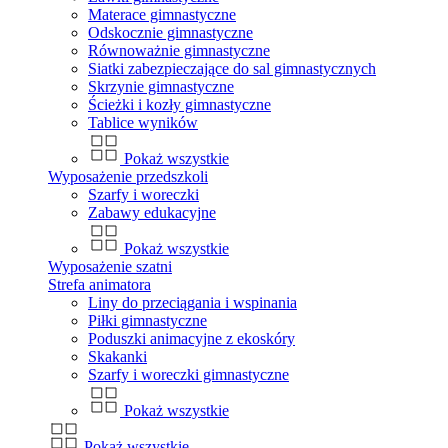
Materace gimnastyczne
Odskocznie gimnastyczne
Równoważnie gimnastyczne
Siatki zabezpieczające do sal gimnastycznych
Skrzynie gimnastyczne
Ścieżki i kozły gimnastyczne
Tablice wyników
Pokaż wszystkie
Wyposażenie przedszkoli
Szarfy i woreczki
Zabawy edukacyjne
Pokaż wszystkie
Wyposażenie szatni
Strefa animatora
Liny do przeciągania i wspinania
Piłki gimnastyczne
Poduszki animacyjne z ekoskóry
Skakanki
Szarfy i woreczki gimnastyczne
Pokaż wszystkie
Pokaż wszystkie