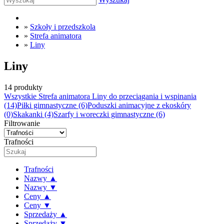
»
Szkoły i przedszkola
»
Strefa animatora
»
Liny
Liny
14 produkty
Wszystkie Strefa animatora
Liny do przeciągania i wspinania
(14)
Piłki gimnastyczne
(6)
Poduszki animacyjne z ekoskóry
(0)
Skakanki
(4)
Szarfy i woreczki gimnastyczne
(6)
Filtrowanie
Trafności
Trafności
Nazwy ▲
Nazwy ▼
Ceny ▲
Ceny ▼
Sprzedaży ▲
Sprzedaży ▼