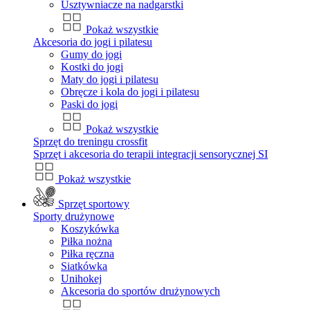
Usztywniacze na nadgarstki
Pokaż wszystkie
Akcesoria do jogi i pilatesu
Gumy do jogi
Kostki do jogi
Maty do jogi i pilatesu
Obręcze i kola do jogi i pilatesu
Paski do jogi
Pokaż wszystkie
Sprzęt do treningu crossfit
Sprzęt i akcesoria do terapii integracji sensorycznej SI
Pokaż wszystkie
Sprzęt sportowy
Sporty drużynowe
Koszykówka
Piłka nożna
Piłka ręczna
Siatkówka
Unihokej
Akcesoria do sportów drużynowych