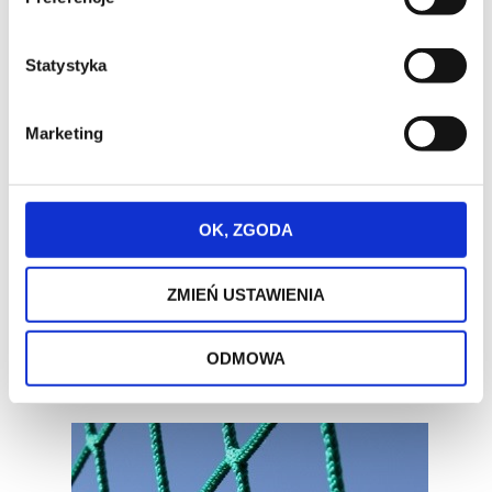
Statystyka
Marketing
OK, ZGODA
Promocja
ZMIEŃ USTAWIENIA
Nowość
Bestseller
ODMOWA
Siatka ochronna PE 3 mm (kolor) oko 45-50