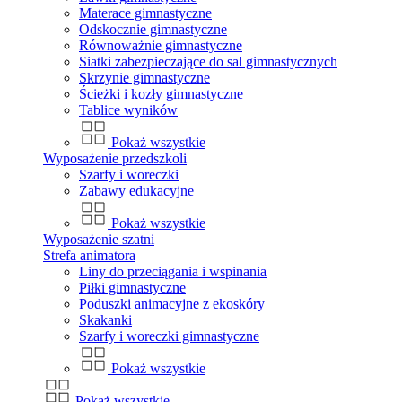
Materace gimnastyczne
Odskocznie gimnastyczne
Równoważnie gimnastyczne
Siatki zabezpieczające do sal gimnastycznych
Skrzynie gimnastyczne
Ścieżki i kozły gimnastyczne
Tablice wyników
Pokaż wszystkie
Wyposażenie przedszkoli
Szarfy i woreczki
Zabawy edukacyjne
Pokaż wszystkie
Wyposażenie szatni
Strefa animatora
Liny do przeciągania i wspinania
Piłki gimnastyczne
Poduszki animacyjne z ekoskóry
Skakanki
Szarfy i woreczki gimnastyczne
Pokaż wszystkie
Pokaż wszystkie