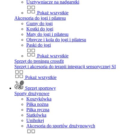
Usztywniacze na nadgarstki
Pokaż wszystkie
Akcesoria do jogi i pilatesu
Gumy do jogi
Kostki do jogi
Maty do jogi i pilatesu
Obręcze i kola do jogi i pilatesu
Paski do jogi
Pokaż wszystkie
Sprzęt do treningu crossfit
Sprzęt i akcesoria do terapii integracji sensorycznej SI
Pokaż wszystkie
Sprzęt sportowy
Sporty drużynowe
Koszykówka
Piłka nożna
Piłka ręczna
Siatkówka
Unihokej
Akcesoria do sportów drużynowych