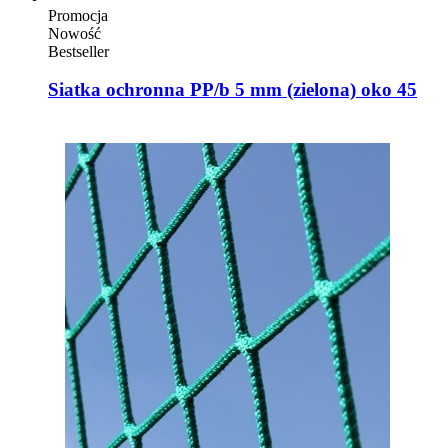
Promocja
Nowość
Bestseller
Siatka ochronna PP/b 5 mm (zielona) oko 45