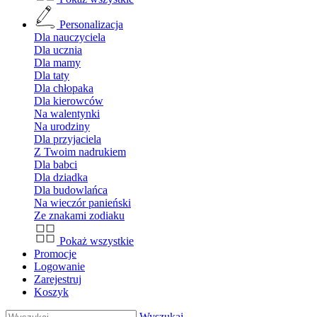
Personalizacja
Dla nauczyciela
Dla ucznia
Dla mamy
Dla taty
Dla chłopaka
Dla kierowców
Na walentynki
Na urodziny
Dla przyjaciela
Z Twoim nadrukiem
Dla babci
Dla dziadka
Dla budowlańca
Na wieczór panieński
Ze znakami zodiaku
Pokaż wszystkie
Promocje
Logowanie
Zarejestruj
Koszyk
Wyszukaj