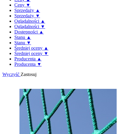
Ceny ▼
Sprzedaży ▲
Sprzedaży ▼
Oglądalności ▲
Oglądalności ▼
Dostępności ▲
Stanu ▲
Stanu ▼
Średniej oceny ▲
Średniej oceny ▼
Producenta ▲
Producenta ▼
Wyczyść
Zastosuj