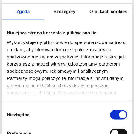
Zgoda
Szczegóły
O plikach cookies
Niniejsza strona korzysta z plików cookie
Wykorzystujemy pliki cookie do spersonalizowania treści
i reklam, aby oferować funkcje społecznościowe i
analizować ruch w naszej witrynie. Informacje o tym, jak
korzystasz z naszej witryny, udostępniamy partnerom
Promocja
społecznościowym, reklamowym i analitycznym.
Nowość
Partnerzy mogą połączyć te informacje z innymi danymi
Bestseller
otrzymanymi od Ciebie lub uzyskanymi podczas
Siatka ochronna PE 3 mm (kolor) oko 100
korzystania z ich usług. Czy wyrażasz zgodę na ich
zbieranie?
Wybór
Niezbędne
zgody
Preferencje