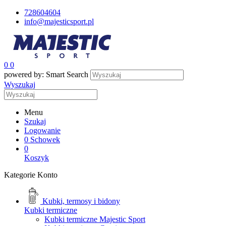
728604604
info@majesticsport.pl
0
0
powered by: Smart Search
Wyszukaj
Menu
Szukaj
Logowanie
0
Schowek
0
Koszyk
Kategorie
Konto
Kubki, termosy i bidony
Kubki termiczne
Kubki termiczne Majestic Sport