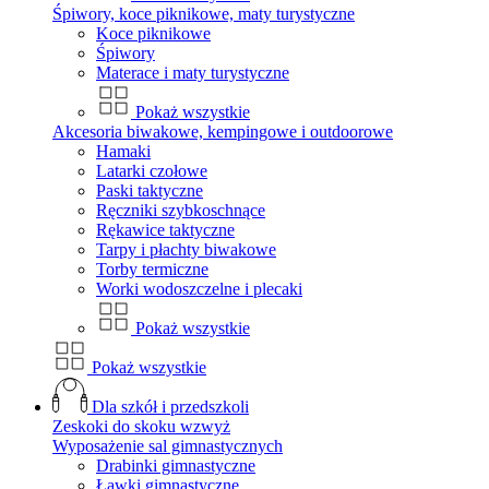
Śpiwory, koce piknikowe, maty turystyczne
Koce piknikowe
Śpiwory
Materace i maty turystyczne
Pokaż wszystkie
Akcesoria biwakowe, kempingowe i outdoorowe
Hamaki
Latarki czołowe
Paski taktyczne
Ręczniki szybkoschnące
Rękawice taktyczne
Tarpy i płachty biwakowe
Torby termiczne
Worki wodoszczelne i plecaki
Pokaż wszystkie
Pokaż wszystkie
Dla szkół i przedszkoli
Zeskoki do skoku wzwyż
Wyposażenie sal gimnastycznych
Drabinki gimnastyczne
Ławki gimnastyczne