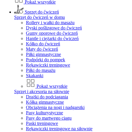
Pokaż wszystkie
Sprzęt do ćwiczeń
Sprzęt do ćwiczeń w domu
Rollery i wałki do masażu
Dyski poślizgowe do ćwiczeń
Gumy oporowe do ćwiczeń
Hantle i ciężarki do ćwiczeń
Kółko do ćwiczeń
Maty do ćwiczeń
Piłki gimnastyczne
Podpórki do pompek
Rękawiczki treningowe
Piłki do masażu
Skakanki
Pokaż wszystkie
Sprzęt i akcesoria na siłownię
Drążki do podciągania
Kółka gimnastyczne
Obciążenia na nogi i nadgarstki
Pasy kulturystyczne
Pasy do martwego ciągu
Paski treningowe
Rękawiczki treningowe na siłownię