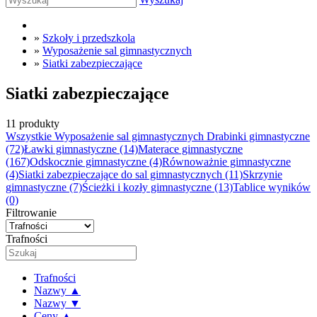
»
Szkoły i przedszkola
»
Wyposażenie sal gimnastycznych
»
Siatki zabezpieczające
Siatki zabezpieczające
11 produkty
Wszystkie Wyposażenie sal gimnastycznych
Drabinki gimnastyczne
(72)
Ławki gimnastyczne
(14)
Materace gimnastyczne
(167)
Odskocznie gimnastyczne
(4)
Równoważnie gimnastyczne
(4)
Siatki zabezpieczające do sal gimnastycznych
(11)
Skrzynie
gimnastyczne
(7)
Ścieżki i kozły gimnastyczne
(13)
Tablice wyników
(0)
Filtrowanie
Trafności
Trafności
Nazwy ▲
Nazwy ▼
Ceny ▲