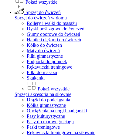
Pokaż wszystkie
Sprzęt do ćwiczeń
Sprzęt do ćwiczeń w domu
Rollery i wałki do masażu
Dyski poślizgowe do ćwiczeń
Gumy oporowe do ćwiczeń
Hantle i ciężarki do ćwiczeń
Kółko do ćwiczeń
Maty do ćwiczeń
Piłki gimnastyczne
Podpórki do pompek
Rękawiczki treningowe
Piłki do masażu
Skakanki
Pokaż wszystkie
Sprzęt i akcesoria na siłownię
Drążki do podciągania
Kółka gimnastyczne
Obciążenia na nogi i nadgarstki
Pasy kulturystyczne
Pasy do martwego ciągu
Paski treningowe
Rękawiczki treningowe na siłownię