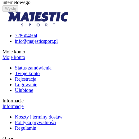
internetowego.
Wyślij
728604604
info@majesticsport.pl
Moje konto
Moje konto
Status zamówienia
Twoje konto
Rejestracja
Logowanie
Ulubione
Informacje
Informacje
Koszty i terminy dostaw
Polityka prywatności
Regulamin
O nas