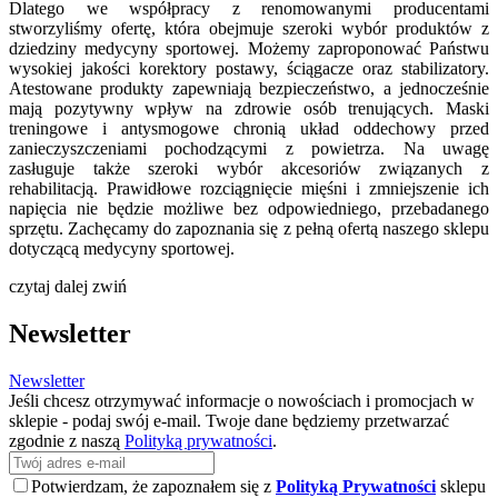
Dlatego we współpracy z renomowanymi producentami
stworzyliśmy ofertę, która obejmuje szeroki wybór produktów z
dziedziny medycyny sportowej. Możemy zaproponować Państwu
wysokiej jakości korektory postawy, ściągacze oraz stabilizatory.
Atestowane produkty zapewniają bezpieczeństwo, a jednocześnie
mają pozytywny wpływ na zdrowie osób trenujących. Maski
treningowe i antysmogowe chronią układ oddechowy przed
zanieczyszczeniami pochodzącymi z powietrza. Na uwagę
zasługuje także szeroki wybór akcesoriów związanych z
rehabilitacją. Prawidłowe rozciągnięcie mięśni i zmniejszenie ich
napięcia nie będzie możliwe bez odpowiedniego, przebadanego
sprzętu. Zachęcamy do zapoznania się z pełną ofertą naszego sklepu
dotyczącą medycyny sportowej.
czytaj dalej
zwiń
Newsletter
Newsletter
Jeśli chcesz otrzymywać informacje o nowościach i promocjach w
sklepie - podaj swój e-mail. Twoje dane będziemy przetwarzać
zgodnie z naszą
Polityką prywatności
.
Potwierdzam, że zapoznałem się z
Polityką Prywatności
sklepu