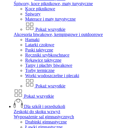
Śpiwory, koce piknikowe, maty turystyczne
Koce piknikowe
Śpiwory
Materace i maty turystyczne
Pokaż wszystkie
Akcesoria biwakowe, kempingowe i outdoorowe
Hamaki
Latarki czołowe
Paski taktyczne
Ręczniki szybkoschnące
Rękawice taktyczne
Tarpy i płachty biwakowe
Torby termiczne
Worki wodoszczelne i plecaki
Pokaż wszystkie
Pokaż wszystkie
Dla szkół i przedszkoli
Zeskoki do skoku wzwyż
Wyposażenie sal gimnastycznych
Drabinki gimnastyczne
Ławki gimnastyczne