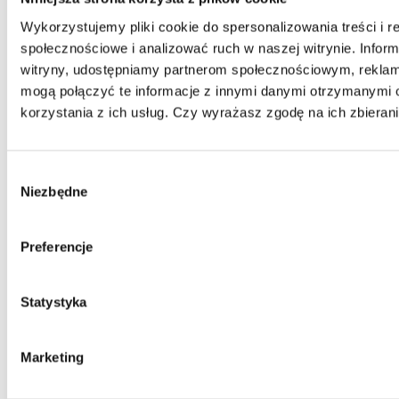
Wykorzystujemy pliki cookie do spersonalizowania treści i r
społecznościowe i analizować ruch w naszej witrynie. Inform
witryny, udostępniamy partnerom społecznościowym, rekla
mogą połączyć te informacje z innymi danymi otrzymanymi 
Promocja
Nowość
korzystania z ich usług. Czy wyrażasz zgodę na ich zbieran
Bestseller
Poduszka sensomotoryczna Majestic Sport
Wybór
NATES niebieska 33 cm
Niezbędne
zgody
Preferencje
Statystyka
Marketing