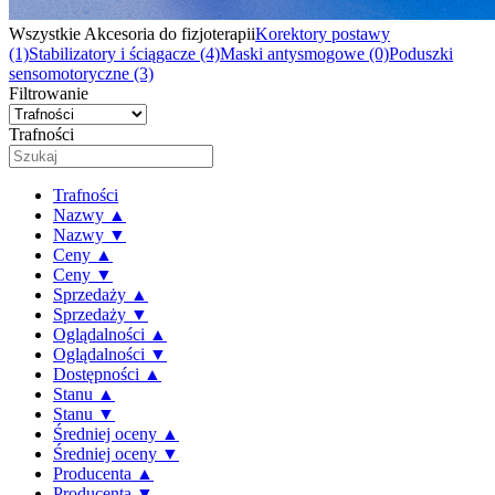
Wszystkie Akcesoria do fizjoterapii
Korektory postawy
(1)
Stabilizatory i ściągacze
(4)
Maski antysmogowe
(0)
Poduszki
sensomotoryczne
(3)
Filtrowanie
Trafności
Trafności
Nazwy ▲
Nazwy ▼
Ceny ▲
Ceny ▼
Sprzedaży ▲
Sprzedaży ▼
Oglądalności ▲
Oglądalności ▼
Dostępności ▲
Stanu ▲
Stanu ▼
Średniej oceny ▲
Średniej oceny ▼
Producenta ▲
Producenta ▼