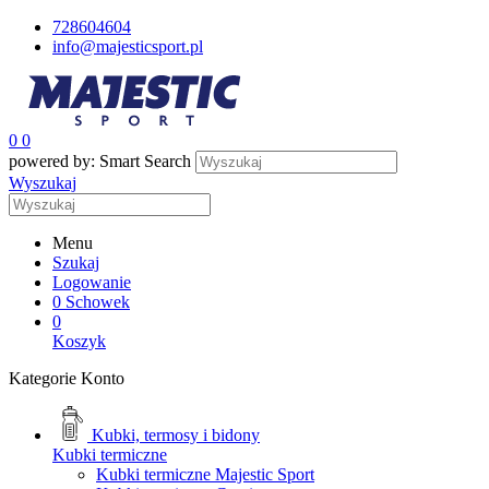
728604604
info@majesticsport.pl
0
0
powered by: Smart Search
Wyszukaj
Menu
Szukaj
Logowanie
0
Schowek
0
Koszyk
Kategorie
Konto
Kubki, termosy i bidony
Kubki termiczne
Kubki termiczne Majestic Sport