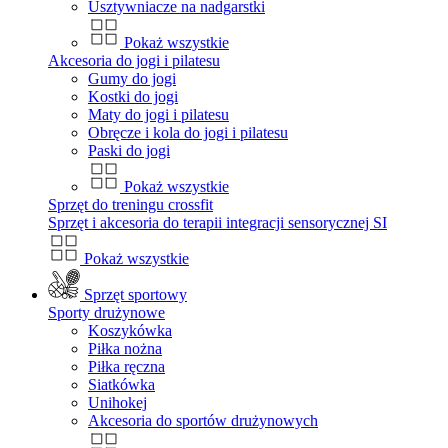
Usztywniacze na nadgarstki
Pokaż wszystkie
Akcesoria do jogi i pilatesu
Gumy do jogi
Kostki do jogi
Maty do jogi i pilatesu
Obręcze i kola do jogi i pilatesu
Paski do jogi
Pokaż wszystkie
Sprzęt do treningu crossfit
Sprzęt i akcesoria do terapii integracji sensorycznej SI
Pokaż wszystkie
Sprzęt sportowy
Sporty drużynowe
Koszykówka
Piłka nożna
Piłka ręczna
Siatkówka
Unihokej
Akcesoria do sportów drużynowych