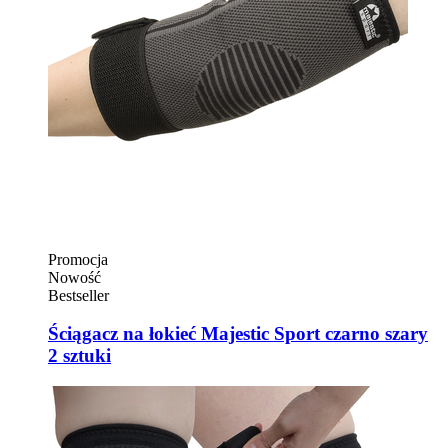
Promocja
Nowość
Bestseller
Ściągacz na łokieć Majestic Sport czarno szary
2 sztuki