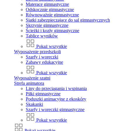
Materace gimnastyczne
Odskocznie gimnastyczne
Równoważnie gimnastyczne
Siatki zabezpieczające do sal gimnastycznych
Skrzynie gimnastyczne
Ścieżki i kozły gimnastyczne
Tablice wyników
Pokaż wszystkie
Wyposażenie przedszkoli
Szarfy i woreczki
Zabawy edukacyjne
Pokaż wszystkie
Wyposażenie szatni
Strefa animatora
Liny do przeciągania i wspinania
Piłki gimnastyczne
Poduszki animacyjne z ekoskóry
Skakanki
Szarfy i woreczki gimnastyczne
Pokaż wszystkie
Pokaż wszystkie