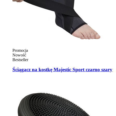
Promocja
Nowość
Bestseller
Ściągacz na kostkę Majestic Sport czarno szary