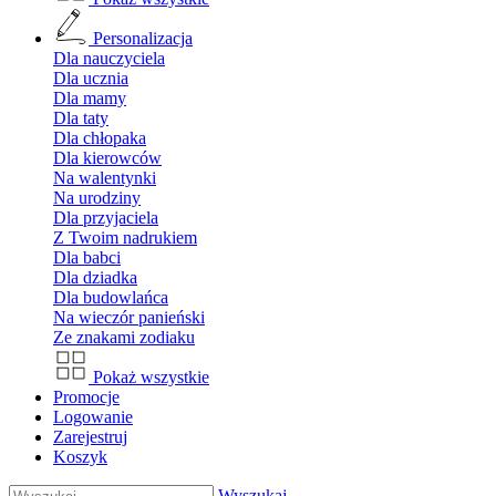
Personalizacja
Dla nauczyciela
Dla ucznia
Dla mamy
Dla taty
Dla chłopaka
Dla kierowców
Na walentynki
Na urodziny
Dla przyjaciela
Z Twoim nadrukiem
Dla babci
Dla dziadka
Dla budowlańca
Na wieczór panieński
Ze znakami zodiaku
Pokaż wszystkie
Promocje
Logowanie
Zarejestruj
Koszyk
Wyszukaj