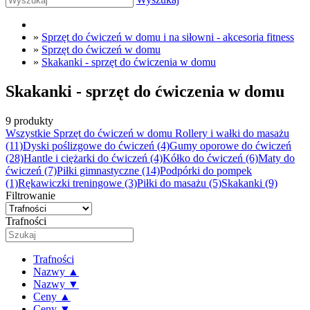
»
Sprzęt do ćwiczeń w domu i na siłowni - akcesoria fitness
»
Sprzęt do ćwiczeń w domu
»
Skakanki - sprzęt do ćwiczenia w domu
Skakanki - sprzęt do ćwiczenia w domu
9 produkty
Wszystkie Sprzęt do ćwiczeń w domu
Rollery i wałki do masażu
(11)
Dyski poślizgowe do ćwiczeń
(4)
Gumy oporowe do ćwiczeń
(28)
Hantle i ciężarki do ćwiczeń
(4)
Kółko do ćwiczeń
(6)
Maty do
ćwiczeń
(7)
Piłki gimnastyczne
(14)
Podpórki do pompek
(1)
Rękawiczki treningowe
(3)
Piłki do masażu
(5)
Skakanki
(9)
Filtrowanie
Trafności
Trafności
Nazwy ▲
Nazwy ▼
Ceny ▲
Ceny ▼