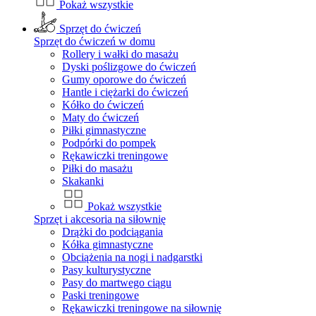
Pokaż wszystkie
Sprzęt do ćwiczeń
Sprzęt do ćwiczeń w domu
Rollery i wałki do masażu
Dyski poślizgowe do ćwiczeń
Gumy oporowe do ćwiczeń
Hantle i ciężarki do ćwiczeń
Kółko do ćwiczeń
Maty do ćwiczeń
Piłki gimnastyczne
Podpórki do pompek
Rękawiczki treningowe
Piłki do masażu
Skakanki
Pokaż wszystkie
Sprzęt i akcesoria na siłownię
Drążki do podciągania
Kółka gimnastyczne
Obciążenia na nogi i nadgarstki
Pasy kulturystyczne
Pasy do martwego ciągu
Paski treningowe
Rękawiczki treningowe na siłownię