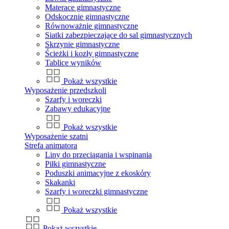
Materace gimnastyczne
Odskocznie gimnastyczne
Równoważnie gimnastyczne
Siatki zabezpieczające do sal gimnastycznych
Skrzynie gimnastyczne
Ścieżki i kozły gimnastyczne
Tablice wyników
Pokaż wszystkie
Wyposażenie przedszkoli
Szarfy i woreczki
Zabawy edukacyjne
Pokaż wszystkie
Wyposażenie szatni
Strefa animatora
Liny do przeciągania i wspinania
Piłki gimnastyczne
Poduszki animacyjne z ekoskóry
Skakanki
Szarfy i woreczki gimnastyczne
Pokaż wszystkie
Pokaż wszystkie