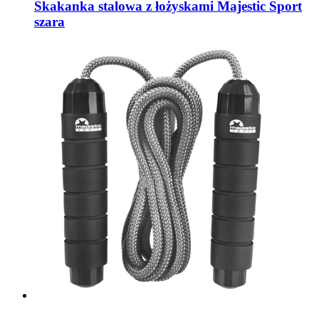
Skakanka stalowa z łożyskami Majestic Sport
szara