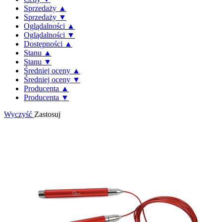
Sprzedaży ▲
Sprzedaży ▼
Oglądalności ▲
Oglądalności ▼
Dostępności ▲
Stanu ▲
Stanu ▼
Średniej oceny ▲
Średniej oceny ▼
Producenta ▲
Producenta ▼
Wyczyść
Zastosuj