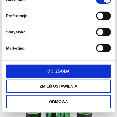
zgody
Promocja
Nowość
Preferencje
Bestseller
Skakanka stalowa z łożyskami Majestic Sport
Statystyka
czarna
Marketing
OK, ZGODA
ZMIEŃ USTAWIENIA
ODMOWA