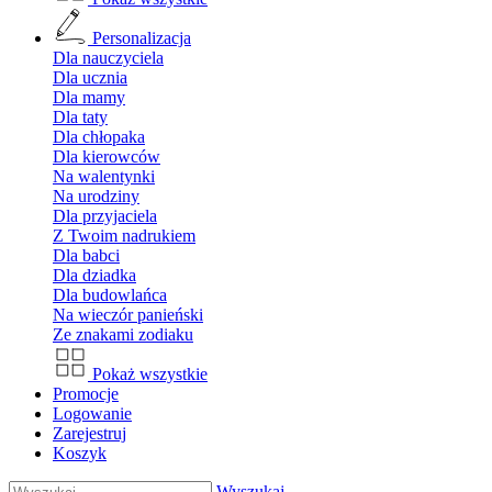
Personalizacja
Dla nauczyciela
Dla ucznia
Dla mamy
Dla taty
Dla chłopaka
Dla kierowców
Na walentynki
Na urodziny
Dla przyjaciela
Z Twoim nadrukiem
Dla babci
Dla dziadka
Dla budowlańca
Na wieczór panieński
Ze znakami zodiaku
Pokaż wszystkie
Promocje
Logowanie
Zarejestruj
Koszyk
Wyszukaj