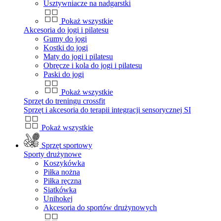
Usztywniacze na nadgarstki
Pokaż wszystkie
Akcesoria do jogi i pilatesu
Gumy do jogi
Kostki do jogi
Maty do jogi i pilatesu
Obręcze i kola do jogi i pilatesu
Paski do jogi
Pokaż wszystkie
Sprzęt do treningu crossfit
Sprzęt i akcesoria do terapii integracji sensorycznej SI
Pokaż wszystkie
Sprzęt sportowy
Sporty drużynowe
Koszykówka
Piłka nożna
Piłka ręczna
Siatkówka
Unihokej
Akcesoria do sportów drużynowych