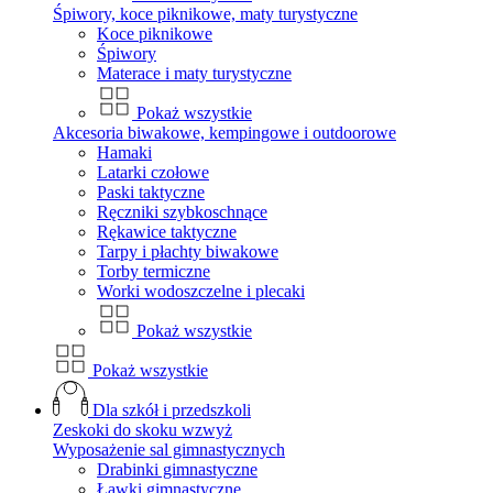
Śpiwory, koce piknikowe, maty turystyczne
Koce piknikowe
Śpiwory
Materace i maty turystyczne
Pokaż wszystkie
Akcesoria biwakowe, kempingowe i outdoorowe
Hamaki
Latarki czołowe
Paski taktyczne
Ręczniki szybkoschnące
Rękawice taktyczne
Tarpy i płachty biwakowe
Torby termiczne
Worki wodoszczelne i plecaki
Pokaż wszystkie
Pokaż wszystkie
Dla szkół i przedszkoli
Zeskoki do skoku wzwyż
Wyposażenie sal gimnastycznych
Drabinki gimnastyczne
Ławki gimnastyczne