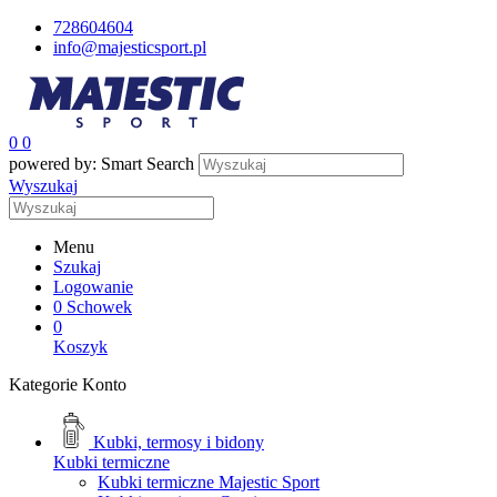
728604604
info@majesticsport.pl
0
0
powered by: Smart Search
Wyszukaj
Menu
Szukaj
Logowanie
0
Schowek
0
Koszyk
Kategorie
Konto
Kubki, termosy i bidony
Kubki termiczne
Kubki termiczne Majestic Sport