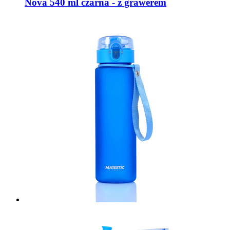
Nova 540 ml czarna - z grawerem