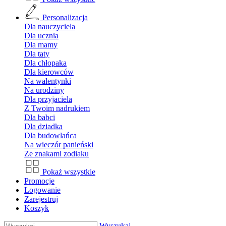
Personalizacja
Dla nauczyciela
Dla ucznia
Dla mamy
Dla taty
Dla chłopaka
Dla kierowców
Na walentynki
Na urodziny
Dla przyjaciela
Z Twoim nadrukiem
Dla babci
Dla dziadka
Dla budowlańca
Na wieczór panieński
Ze znakami zodiaku
Pokaż wszystkie
Promocje
Logowanie
Zarejestruj
Koszyk
Wyszukaj