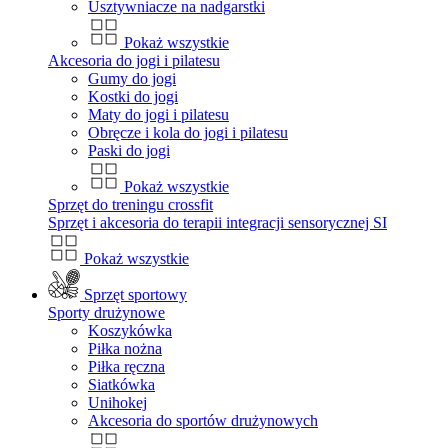
Usztywniacze na nadgarstki
Pokaż wszystkie
Akcesoria do jogi i pilatesu
Gumy do jogi
Kostki do jogi
Maty do jogi i pilatesu
Obręcze i kola do jogi i pilatesu
Paski do jogi
Pokaż wszystkie
Sprzęt do treningu crossfit
Sprzęt i akcesoria do terapii integracji sensorycznej SI
Pokaż wszystkie
Sprzęt sportowy
Sporty drużynowe
Koszykówka
Piłka nożna
Piłka ręczna
Siatkówka
Unihokej
Akcesoria do sportów drużynowych