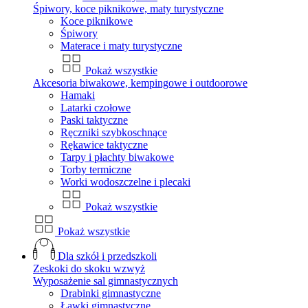
Śpiwory, koce piknikowe, maty turystyczne
Koce piknikowe
Śpiwory
Materace i maty turystyczne
Pokaż wszystkie
Akcesoria biwakowe, kempingowe i outdoorowe
Hamaki
Latarki czołowe
Paski taktyczne
Ręczniki szybkoschnące
Rękawice taktyczne
Tarpy i płachty biwakowe
Torby termiczne
Worki wodoszczelne i plecaki
Pokaż wszystkie
Pokaż wszystkie
Dla szkół i przedszkoli
Zeskoki do skoku wzwyż
Wyposażenie sal gimnastycznych
Drabinki gimnastyczne
Ławki gimnastyczne