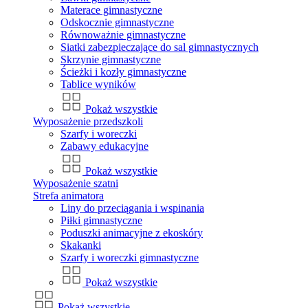
Materace gimnastyczne
Odskocznie gimnastyczne
Równoważnie gimnastyczne
Siatki zabezpieczające do sal gimnastycznych
Skrzynie gimnastyczne
Ścieżki i kozły gimnastyczne
Tablice wyników
Pokaż wszystkie
Wyposażenie przedszkoli
Szarfy i woreczki
Zabawy edukacyjne
Pokaż wszystkie
Wyposażenie szatni
Strefa animatora
Liny do przeciągania i wspinania
Piłki gimnastyczne
Poduszki animacyjne z ekoskóry
Skakanki
Szarfy i woreczki gimnastyczne
Pokaż wszystkie
Pokaż wszystkie