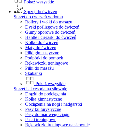
Pokaż wszystkie
Sprzęt do ćwiczeń
Sprzęt do ćwiczeń w domu
Rollery i wałki do masażu
Dyski poślizgowe do ćwiczeń
Gumy oporowe do ćwiczeń
Hantle i ciężarki do ćwiczeń
Kółko do ćwiczeń
Maty do ćwiczeń
Piłki gimnastyczne
Podpórki do pompek
Rękawiczki treningowe
Piłki do masażu
Skakanki
Pokaż wszystkie
Sprzęt i akcesoria na siłownię
Drążki do podciągania
Kółka gimnastyczne
Obciążenia na nogi i nadgarstki
Pasy kulturystyczne
Pasy do martwego ciągu
Paski treningowe
Rękawiczki treningowe na siłownię