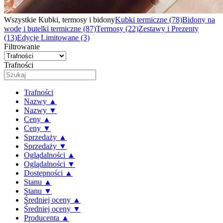
Wszystkie Kubki, termosy i bidony
Kubki termiczne
(78)
Bidony na
wodę i butelki termiczne
(87)
Termosy
(22)
Zestawy i Prezenty
(13)
Edycje Limitowane
(3)
Filtrowanie
Trafności
Trafności
Nazwy ▲
Nazwy ▼
Ceny ▲
Ceny ▼
Sprzedaży ▲
Sprzedaży ▼
Oglądalności ▲
Oglądalności ▼
Dostępności ▲
Stanu ▲
Stanu ▼
Średniej oceny ▲
Średniej oceny ▼
Producenta ▲