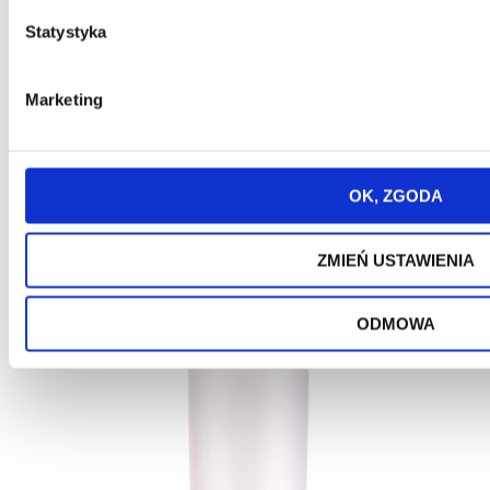
Statystyka
Marketing
Promocja
Nowość
Bestseller
OK, ZGODA
Kubek termiczny Majestic Sport Bullet 540 ml
fuksja
ZMIEŃ USTAWIENIA
ODMOWA