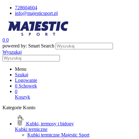
728604604
info@majesticsport.pl
0
0
powered by: Smart Search
Wyszukaj
Menu
Szukaj
Logowanie
0
Schowek
0
Koszyk
Kategorie
Konto
Kubki, termosy i bidony
Kubki termiczne
Kubki termiczne Majestic Sport