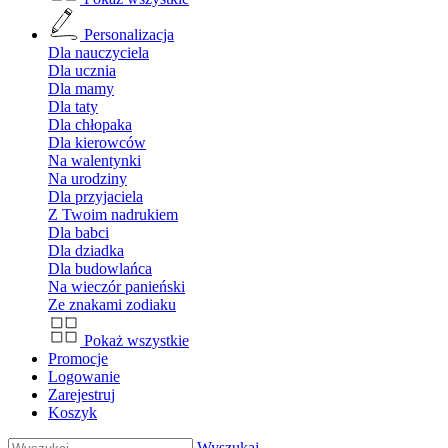
Personalizacja
Dla nauczyciela
Dla ucznia
Dla mamy
Dla taty
Dla chłopaka
Dla kierowców
Na walentynki
Na urodziny
Dla przyjaciela
Z Twoim nadrukiem
Dla babci
Dla dziadka
Dla budowlańca
Na wieczór panieński
Ze znakami zodiaku
Pokaż wszystkie
Promocje
Logowanie
Zarejestruj
Koszyk
Wyszukaj