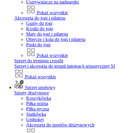
Usztywniacze na nadgarstki
Pokaż wszystkie
Akcesoria do jogi i pilatesu
Gumy do jogi
Kostki do jogi
Maty do jogi i pilatesu
Obręcze i kola do jogi i pilatesu
Paski do jogi
Pokaż wszystkie
Sprzęt do treningu crossfit
Sprzęt i akcesoria do terapii integracji sensorycznej SI
Pokaż wszystkie
Sprzęt sportowy
Sporty drużynowe
Koszykówka
Piłka nożna
Piłka ręczna
Siatkówka
Unihokej
Akcesoria do sportów drużynowych