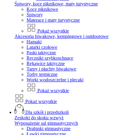
Śpiwory, koce piknikowe, maty turystyczne
Koce piknikowe
Śpiwory
Materace i maty turystyczne
Pokaż wszystkie
Akcesoria biwakowe, kempingowe i outdoorowe
Hamaki
Latarki czołowe
Paski taktyczne
Ręczniki szybkoschnące
Rękawice taktyczne
Tarpy i płachty biwakowe
Torby termiczne
Worki wodoszczelne i plecaki
Pokaż wszystkie
Pokaż wszystkie
Dla szkół i przedszkoli
Zeskoki do skoku wzwyż
Wyposażenie sal gimnastycznych
Drabinki gimnastyczne
Ławki gimnastyczne