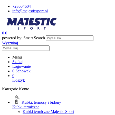
728604604
info@majesticsport.pl
0
0
powered by: Smart Search
Wyszukaj
Menu
Szukaj
Logowanie
0
Schowek
0
Koszyk
Kategorie
Konto
Kubki, termosy i bidony
Kubki termiczne
Kubki termiczne Majestic Sport