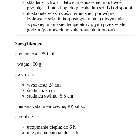
składany uchwyt - łatwe przenoszenie, możliwość
przypięcia butelki np. do plecaka lub szlufki od spodni
doskonałe właściwości termiczne - podwójne,
izolowane ścianki korpusu gwarantują utrzymanie
wysokiej lub niskiej temperatury płynu przez wiele
godzin (po uprzednim zahartowaniu termosu)
Specyfikacja:
- pojemność: 750 ml
- waga: 400 g
- wymiary:
wysokość: 24 cm
średnica: 8 cm
średnica gwintu: 5,5 cm
- materiał: stal nierdzewna, PP, silikon
- termika:
utrzymanie ciepła: do 6 h
utrzymanie zimna: do 12 h