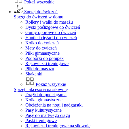
Pokaż wszystkie
Sprzęt do ćwiczeń
Sprzęt do ćwiczeń w domu
Rollery i wałki do masażu
Dyski poślizgowe do ćwiczeń
Gumy oporowe do ćwiczeń
Hantle i ciężarki do ćwiczeń
Kółko do ćwiczeń
Maty do ćwiczeń
Piłki gimnastyczne
Podpórki do pompek
Rękawiczki treningowe
Piłki do masażu
Skakanki
Pokaż wszystkie
Sprzęt i akcesoria na siłownię
Drążki do podciągania
Kółka gimnastyczne
Obciążenia na nogi i nadgarstki
Pasy kulturystyczne
Pasy do martwego ciągu
Paski treningowe
Rękawiczki treningowe na siłownię