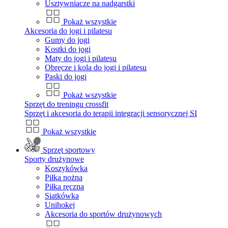
Usztywniacze na nadgarstki
Pokaż wszystkie
Akcesoria do jogi i pilatesu
Gumy do jogi
Kostki do jogi
Maty do jogi i pilatesu
Obręcze i kola do jogi i pilatesu
Paski do jogi
Pokaż wszystkie
Sprzęt do treningu crossfit
Sprzęt i akcesoria do terapii integracji sensorycznej SI
Pokaż wszystkie
Sprzęt sportowy
Sporty drużynowe
Koszykówka
Piłka nożna
Piłka ręczna
Siatkówka
Unihokej
Akcesoria do sportów drużynowych