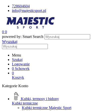
728604604
info@majesticsport.pl
0
0
powered by: Smart Search
Wyszukaj
Menu
Szukaj
Logowanie
0
Schowek
0
Koszyk
Kategorie
Konto
Kubki, termosy i bidony
Kubki termiczne
Kubki termiczne Majestic Sport