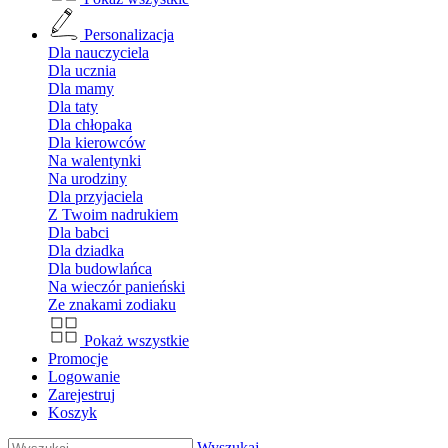
Personalizacja
Dla nauczyciela
Dla ucznia
Dla mamy
Dla taty
Dla chłopaka
Dla kierowców
Na walentynki
Na urodziny
Dla przyjaciela
Z Twoim nadrukiem
Dla babci
Dla dziadka
Dla budowlańca
Na wieczór panieński
Ze znakami zodiaku
Pokaż wszystkie
Promocje
Logowanie
Zarejestruj
Koszyk
Wyszukaj