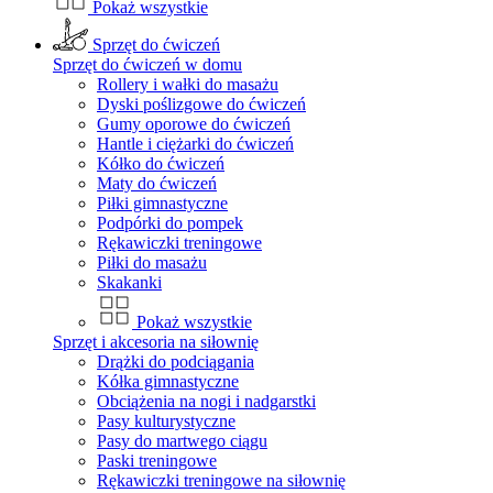
Pokaż wszystkie
Sprzęt do ćwiczeń
Sprzęt do ćwiczeń w domu
Rollery i wałki do masażu
Dyski poślizgowe do ćwiczeń
Gumy oporowe do ćwiczeń
Hantle i ciężarki do ćwiczeń
Kółko do ćwiczeń
Maty do ćwiczeń
Piłki gimnastyczne
Podpórki do pompek
Rękawiczki treningowe
Piłki do masażu
Skakanki
Pokaż wszystkie
Sprzęt i akcesoria na siłownię
Drążki do podciągania
Kółka gimnastyczne
Obciążenia na nogi i nadgarstki
Pasy kulturystyczne
Pasy do martwego ciągu
Paski treningowe
Rękawiczki treningowe na siłownię