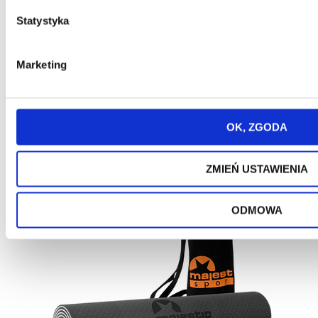
Statystyka
Promocja
Nowość
Bestseller
Marketing
Mata do ćwiczeń i jogi Majestic Sport NBR
ESTERA 183x61x1,5 cm czarna
OK, ZGODA
ZMIEŃ USTAWIENIA
ODMOWA