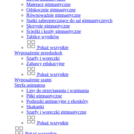
Materace gimnastyczne
Odskocznie gimnastyczne
Równoważnie gimnastyczne
Siatki zabezpieczające do sal gimnastycznych
Skrzynie gimnastyczne
Ścieżki i kozły gimnastyczne
Tablice wyników
Pokaż wszystkie
Wyposażenie przedszkoli
Szarfy i woreczki
Zabawy edukacyjne
Pokaż wszystkie
Wyposażenie szatni
Strefa animatora
Liny do przeciągania i wspinania
Piłki gimnastyczne
Poduszki animacyjne z ekoskóry
Skakanki
Szarfy i woreczki gimnastyczne
Pokaż wszystkie
Pokaż wszystkie