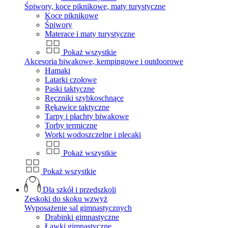
Śpiwory, koce piknikowe, maty turystyczne
Koce piknikowe
Śpiwory
Materace i maty turystyczne
Pokaż wszystkie
Akcesoria biwakowe, kempingowe i outdoorowe
Hamaki
Latarki czołowe
Paski taktyczne
Ręczniki szybkoschnące
Rękawice taktyczne
Tarpy i płachty biwakowe
Torby termiczne
Worki wodoszczelne i plecaki
Pokaż wszystkie
Pokaż wszystkie
Dla szkół i przedszkoli
Zeskoki do skoku wzwyż
Wyposażenie sal gimnastycznych
Drabinki gimnastyczne
Ławki gimnastyczne