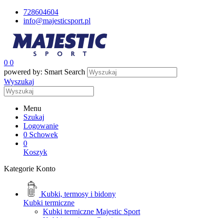
728604604
info@majesticsport.pl
0
0
powered by: Smart Search
Wyszukaj
Menu
Szukaj
Logowanie
0
Schowek
0
Koszyk
Kategorie
Konto
Kubki, termosy i bidony
Kubki termiczne
Kubki termiczne Majestic Sport