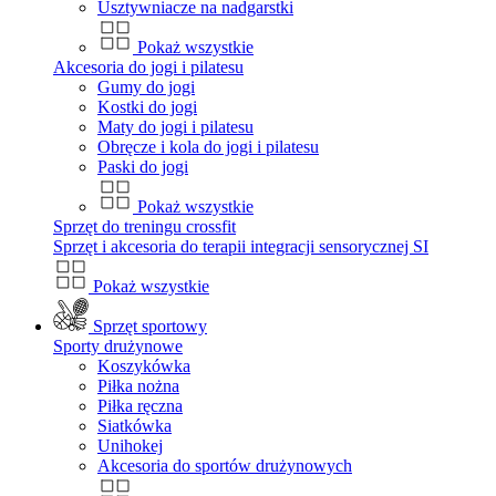
Usztywniacze na nadgarstki
Pokaż wszystkie
Akcesoria do jogi i pilatesu
Gumy do jogi
Kostki do jogi
Maty do jogi i pilatesu
Obręcze i kola do jogi i pilatesu
Paski do jogi
Pokaż wszystkie
Sprzęt do treningu crossfit
Sprzęt i akcesoria do terapii integracji sensorycznej SI
Pokaż wszystkie
Sprzęt sportowy
Sporty drużynowe
Koszykówka
Piłka nożna
Piłka ręczna
Siatkówka
Unihokej
Akcesoria do sportów drużynowych