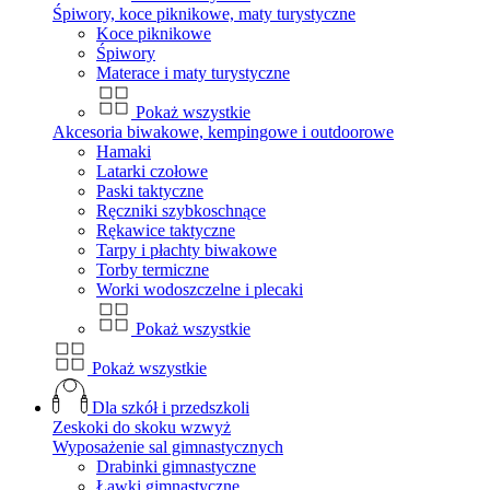
Śpiwory, koce piknikowe, maty turystyczne
Koce piknikowe
Śpiwory
Materace i maty turystyczne
Pokaż wszystkie
Akcesoria biwakowe, kempingowe i outdoorowe
Hamaki
Latarki czołowe
Paski taktyczne
Ręczniki szybkoschnące
Rękawice taktyczne
Tarpy i płachty biwakowe
Torby termiczne
Worki wodoszczelne i plecaki
Pokaż wszystkie
Pokaż wszystkie
Dla szkół i przedszkoli
Zeskoki do skoku wzwyż
Wyposażenie sal gimnastycznych
Drabinki gimnastyczne
Ławki gimnastyczne