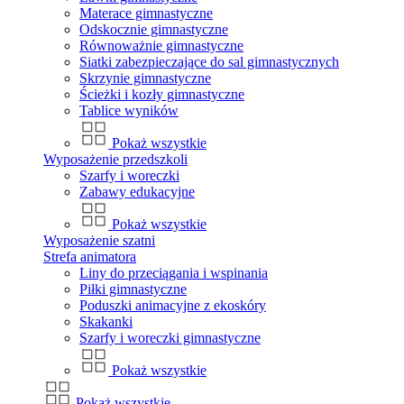
Materace gimnastyczne
Odskocznie gimnastyczne
Równoważnie gimnastyczne
Siatki zabezpieczające do sal gimnastycznych
Skrzynie gimnastyczne
Ścieżki i kozły gimnastyczne
Tablice wyników
Pokaż wszystkie
Wyposażenie przedszkoli
Szarfy i woreczki
Zabawy edukacyjne
Pokaż wszystkie
Wyposażenie szatni
Strefa animatora
Liny do przeciągania i wspinania
Piłki gimnastyczne
Poduszki animacyjne z ekoskóry
Skakanki
Szarfy i woreczki gimnastyczne
Pokaż wszystkie
Pokaż wszystkie