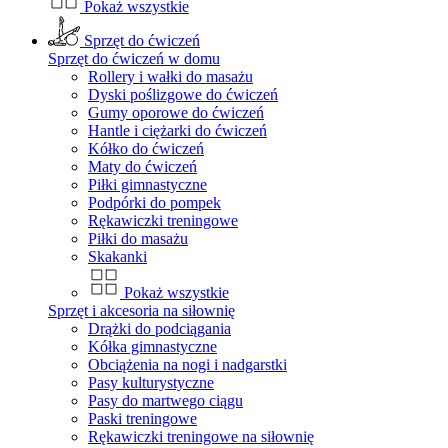
Pokaż wszystkie
Sprzęt do ćwiczeń
Sprzęt do ćwiczeń w domu
Rollery i wałki do masażu
Dyski poślizgowe do ćwiczeń
Gumy oporowe do ćwiczeń
Hantle i ciężarki do ćwiczeń
Kółko do ćwiczeń
Maty do ćwiczeń
Piłki gimnastyczne
Podpórki do pompek
Rękawiczki treningowe
Piłki do masażu
Skakanki
Pokaż wszystkie
Sprzęt i akcesoria na siłownię
Drążki do podciągania
Kółka gimnastyczne
Obciążenia na nogi i nadgarstki
Pasy kulturystyczne
Pasy do martwego ciągu
Paski treningowe
Rękawiczki treningowe na siłownię