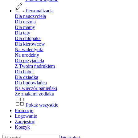
Personalizacja
Dla nauczyciela
Dla ucznia
Dla mamy
Dla taty
Dla chłopaka
Dla kierowców
Na walentynki
Na urodziny
Dla przyjaciela
Z Twoim nadrukiem
Dla babci
Dla dziadka
Dla budowlańca
Na wieczór panieński
Ze znakami zodiaku
Pokaż wszystkie
Promocje
Logowanie
Zarejestruj
Koszyk
Wyszukaj