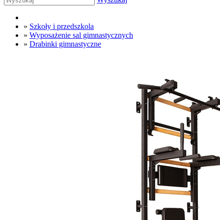
»
Szkoły i przedszkola
»
Wyposażenie sal gimnastycznych
»
Drabinki gimnastyczne