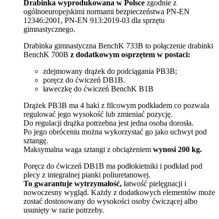
Drabinka wyprodukowana w Polsce
zgodnie z
ogólnoeuropejskimi normami bezpieczeństwa PN-EN
12346:2001, PN-EN 913:2019-03 dla sprzętu
gimnastycznego.
Drabinka gimnastyczna BenchK 733B to połączenie drabinki
BenchK 700B
z dodatkowym osprzętem w postaci:
zdejmowany drążek do podciągania PB3B;
poręcz do ćwiczeń DB1B.
ławeczkę do ćwiczeń BenchK B1B
Drążek PB3B ma 4 haki z filcowym podkładem co pozwala
regulować jego wysokość lub zmieniać pozycję.
Do regulacji drążka potrzebna jest jedna osoba dorosła.
Po jego obróceniu można wykorzystać go jako uchwyt pod
sztangę.
Maksymalna waga sztangi z obciążeniem
wynosi 200 kg.
Poręcz do ćwiczeń DB1B ma podłokietniki i podkład pod
plecy z integralnej pianki poliuretanowej.
To gwarantuje wytrzymałość,
łatwość pielęgnacji i
nowoczesny wygląd. Każdy z dodatkowych elementów może
zostać dostosowany do wysokości osoby ćwiczącej albo
usunięty w razie potrzeby.