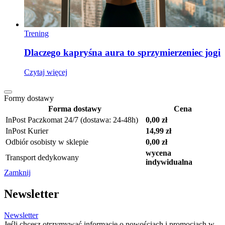
Trening
Dlaczego kapryśna aura to sprzymierzeniec jogi
Czytaj więcej
Formy dostawy
Forma dostawy
Cena
InPost Paczkomat 24/7 (dostawa: 24-48h)
0,00 zł
InPost Kurier
14,99 zł
Odbiór osobisty w sklepie
0,00 zł
wycena
Transport dedykowany
indywidualna
Zamknij
Newsletter
Newsletter
Jeśli chcesz otrzymywać informacje o nowościach i promocjach w