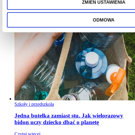
ZMIEŃ USTAWIENIA
ODMOWA
Szkoły i przedszkola
Jedna butelka zamiast stu. Jak wielorazowy
bidon uczy dziecko dbać o planetę
Czytaj więcej