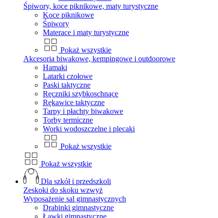
Śpiwory, koce piknikowe, maty turystyczne
Koce piknikowe
Śpiwory
Materace i maty turystyczne
Pokaż wszystkie
Akcesoria biwakowe, kempingowe i outdoorowe
Hamaki
Latarki czołowe
Paski taktyczne
Ręczniki szybkoschnące
Rękawice taktyczne
Tarpy i płachty biwakowe
Torby termiczne
Worki wodoszczelne i plecaki
Pokaż wszystkie
Pokaż wszystkie
Dla szkół i przedszkoli
Zeskoki do skoku wzwyż
Wyposażenie sal gimnastycznych
Drabinki gimnastyczne
Ławki gimnastyczne