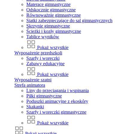
Materace gimnastyczne
Odskocznie gimnastyczne
Równoważnie gimnastyczne
Siatki zabezpieczające do sal gimnastycznych
Skrzynie gimnastyczne
Ścieżki i kozły gimnastyczne
Tablice wyników
Pokaż wszystkie
Wyposażenie przedszkoli
Szarfy i woreczki
Zabawy edukacyjne
Pokaż wszystkie
Wyposażenie szatni
Strefa animatora
Liny do przeciągania i wspinania
Piłki gimnastyczne
Poduszki animacyjne z ekoskóry
Skakanki
Szarfy i woreczki gimnastyczne
Pokaż wszystkie
Pokaż wszystkie