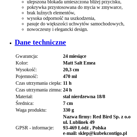
ulepszona blokada umieszczona bliżej przycisku,
pokrywka przystosowana do mycia w zmywarce,
brak luźnych elementów,
wysoka odporność na uszkodzenia,
pasuje do większości uchwytów samochodowych,
nowoczesny i elegancki design.
Dane techniczne
Gwarancja:
24 miesiące
Kolor:
Matt Salt Emea
Wysokość:
20,3 cm
Pojemność:
470 ml
Czas utrzymania ciepła:
11 h
Czas utrzymania zimna:
24 h
Materiał:
stal nierdzewna 18/8
Średnica:
7 cm
Waga produktu:
330 g
Nazwa firmy: Red Bird Sp. z o.o
ul. Lublinek 49
GPSR - informacje:
93-469 Łódź , Polska
e-mail: sklep@kubekcontigo.pl