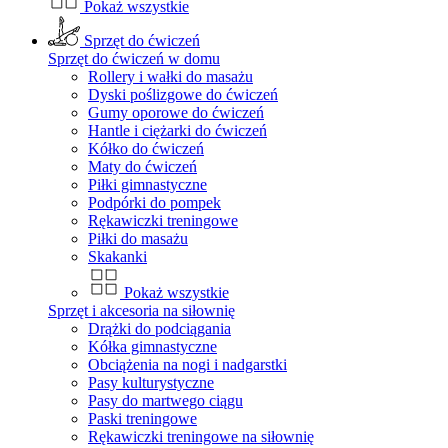
Pokaż wszystkie
Sprzęt do ćwiczeń
Sprzęt do ćwiczeń w domu
Rollery i wałki do masażu
Dyski poślizgowe do ćwiczeń
Gumy oporowe do ćwiczeń
Hantle i ciężarki do ćwiczeń
Kółko do ćwiczeń
Maty do ćwiczeń
Piłki gimnastyczne
Podpórki do pompek
Rękawiczki treningowe
Piłki do masażu
Skakanki
Pokaż wszystkie
Sprzęt i akcesoria na siłownię
Drążki do podciągania
Kółka gimnastyczne
Obciążenia na nogi i nadgarstki
Pasy kulturystyczne
Pasy do martwego ciągu
Paski treningowe
Rękawiczki treningowe na siłownię