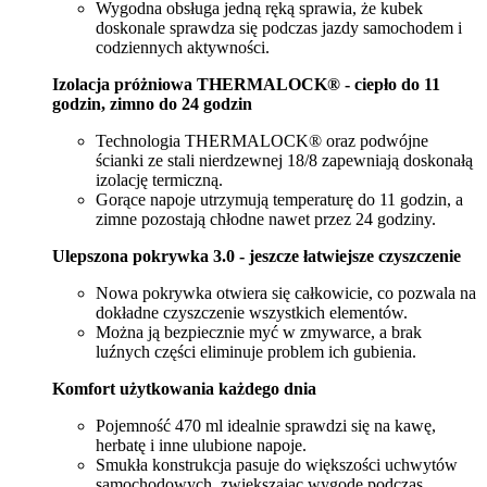
Wygodna obsługa jedną ręką sprawia, że kubek
doskonale sprawdza się podczas jazdy samochodem i
codziennych aktywności.
Izolacja próżniowa THERMALOCK® - ciepło do 11
godzin, zimno do 24 godzin
Technologia THERMALOCK® oraz podwójne
ścianki ze stali nierdzewnej 18/8 zapewniają doskonałą
izolację termiczną.
Gorące napoje utrzymują temperaturę do 11 godzin, a
zimne pozostają chłodne nawet przez 24 godziny.
Ulepszona pokrywka 3.0 - jeszcze łatwiejsze czyszczenie
Nowa pokrywka otwiera się całkowicie, co pozwala na
dokładne czyszczenie wszystkich elementów.
Można ją bezpiecznie myć w zmywarce, a brak
luźnych części eliminuje problem ich gubienia.
Komfort użytkowania każdego dnia
Pojemność 470 ml idealnie sprawdzi się na kawę,
herbatę i inne ulubione napoje.
Smukła konstrukcja pasuje do większości uchwytów
samochodowych, zwiększając wygodę podczas