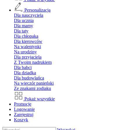
Personalizacja
Dla nauczyciela
Dla ucznia
Dla mamy
Dla taty
Dla chłopaka
Dla kierowców
Na walentynki
Na urodziny
Dla przyjaciela
Z Twoim nadrukiem
Dla babci
Dla dziadka
Dla budowlańca
Na wieczór panieński
Ze znakami zodiaku
Pokaż wszystkie
Promocje
Logowanie
Zarejestruj
Koszyk
Wyszukaj