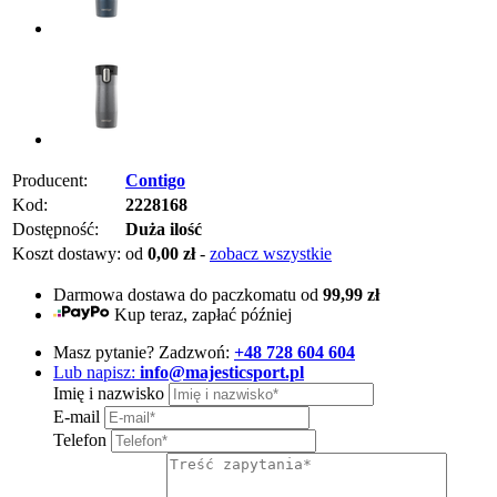
Producent:
Contigo
Kod:
2228168
Dostępność:
Duża ilość
Koszt dostawy:
od
0,00 zł
-
zobacz wszystkie
Darmowa dostawa do paczkomatu od
99,99 zł
Kup teraz, zapłać później
Masz pytanie? Zadzwoń:
+48 728 604 604
Lub napisz:
info@majesticsport.pl
Imię i nazwisko
E-mail
Telefon