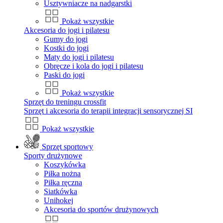
Usztywniacze na nadgarstki
Pokaż wszystkie
Akcesoria do jogi i pilatesu
Gumy do jogi
Kostki do jogi
Maty do jogi i pilatesu
Obręcze i kola do jogi i pilatesu
Paski do jogi
Pokaż wszystkie
Sprzęt do treningu crossfit
Sprzęt i akcesoria do terapii integracji sensorycznej SI
Pokaż wszystkie
Sprzęt sportowy
Sporty drużynowe
Koszykówka
Piłka nożna
Piłka ręczna
Siatkówka
Unihokej
Akcesoria do sportów drużynowych