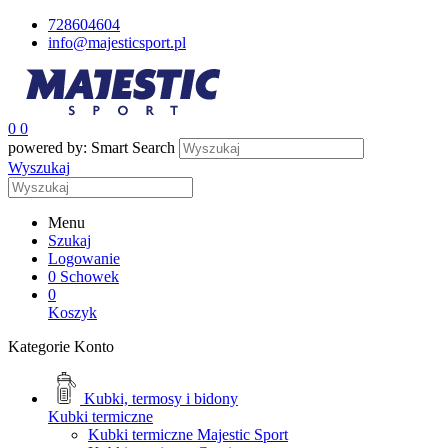
728604604
info@majesticsport.pl
0
0
powered by: Smart Search
Wyszukaj
Menu
Szukaj
Logowanie
0
Schowek
0
Koszyk
Kategorie
Konto
Kubki, termosy i bidony
Kubki termiczne
Kubki termiczne Majestic Sport