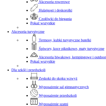
Akcesoria rowerowe
Hulajnogi i deskorolki
Czołówki do biegania
Pokaż wszystkie
Akcesoria turystyczne
Termosy, kubki turystyczne butelki
Śpiwory, koce piknikowe, maty turystyczne
Akcesoria biwakowe, kempingowe i outdoo
Pokaż wszystkie
Dla szkół i przedszkoli
Zeskoki do skoku wzwyż
Wyposażenie sal gimnastycznych
Wyposażenie przedszkoli
Wyposażenie szatni