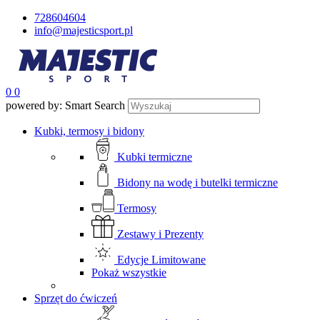
728604604
info@majesticsport.pl
0
0
powered by: Smart Search
Kubki, termosy i bidony
Kubki termiczne
Bidony na wodę i butelki termiczne
Termosy
Zestawy i Prezenty
Edycje Limitowane
Pokaż wszystkie
Sprzęt do ćwiczeń