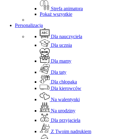
Strefa animatora
Pokaż wszystkie
Personalizacja
Dla nauczyciela
Dla ucznia
Dla mamy
Dla taty
Dla chłopaka
Dla kierowców
Na walentynki
Na urodziny
Dla przyjaciela
Z Twoim nadrukiem