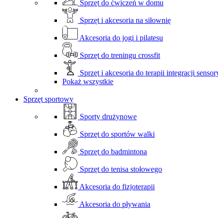
Sprzęt do ćwiczeń w domu
Sprzęt i akcesoria na siłownię
Akcesoria do jogi i pilatesu
Sprzęt do treningu crossfit
Sprzęt i akcesoria do terapii integracji sensor
Pokaż wszystkie
Sprzęt sportowy
Sporty drużynowe
Sprzęt do sportów walki
Sprzęt do badmintona
Sprzęt do tenisa stołowego
Akcesoria do fizjoterapii
Akcesoria do pływania