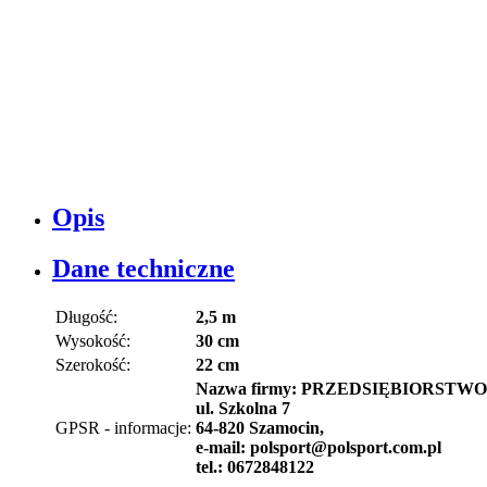
Opis
Dane techniczne
Długość:
2,5 m
Wysokość:
30 cm
Szerokość:
22 cm
Nazwa firmy: PRZEDSIĘBIORST
ul. Szkolna 7
GPSR - informacje:
64-820 Szamocin,
e-mail: polsport@polsport.com.pl
tel.: 0672848122