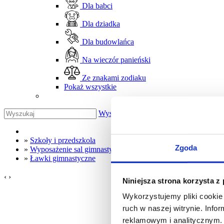
Dla babci
Dla dziadka
Dla budowlańca
Na wieczór panieński
Ze znakami zodiaku
Pokaż wszystkie
Wyszukaj
»
Szkoły i przedszkola
Zgoda
»
Wyposażenie sal gimnastycznych
»
Ławki gimnastyczne
‹
›
Niniejsza strona korzysta z
Wykorzystujemy pliki cookie 
ruch w naszej witrynie. Inf
reklamowym i analitycznym. 