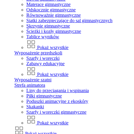
Materace gimnastyczne
Odskocznie gimnastyczne
Równoważnie gimnastyczne
Siatki zabezpieczające do sal gimnastycznych
Skrzynie gimnastyczne
Ścieżki i kozły gimnastyczne
Tablice wyników
Pokaż wszystkie
Wyposażenie przedszkoli
Szarfy i woreczki
Zabawy edukacyjne
Pokaż wszystkie
Wyposażenie szatni
Strefa animatora
Liny do przeciągania i wspinania
Piłki gimnastyczne
Poduszki animacyjne z ekoskóry
Skakanki
Szarfy i woreczki gimnastyczne
Pokaż wszystkie
Pokaż wszystkie