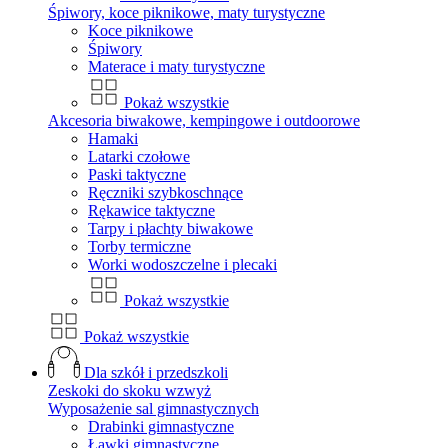
Śpiwory, koce piknikowe, maty turystyczne
Koce piknikowe
Śpiwory
Materace i maty turystyczne
Pokaż wszystkie
Akcesoria biwakowe, kempingowe i outdoorowe
Hamaki
Latarki czołowe
Paski taktyczne
Ręczniki szybkoschnące
Rękawice taktyczne
Tarpy i płachty biwakowe
Torby termiczne
Worki wodoszczelne i plecaki
Pokaż wszystkie
Pokaż wszystkie
Dla szkół i przedszkoli
Zeskoki do skoku wzwyż
Wyposażenie sal gimnastycznych
Drabinki gimnastyczne
Ławki gimnastyczne