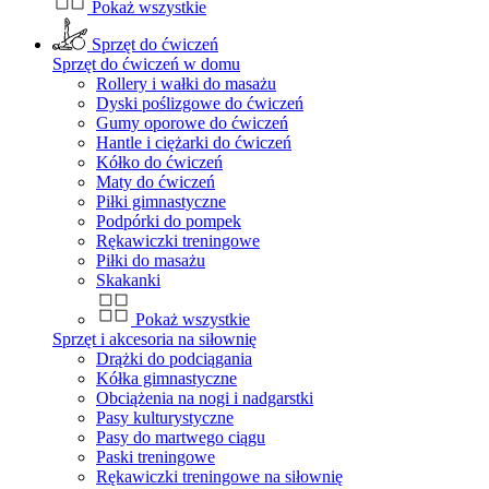
Pokaż wszystkie
Sprzęt do ćwiczeń
Sprzęt do ćwiczeń w domu
Rollery i wałki do masażu
Dyski poślizgowe do ćwiczeń
Gumy oporowe do ćwiczeń
Hantle i ciężarki do ćwiczeń
Kółko do ćwiczeń
Maty do ćwiczeń
Piłki gimnastyczne
Podpórki do pompek
Rękawiczki treningowe
Piłki do masażu
Skakanki
Pokaż wszystkie
Sprzęt i akcesoria na siłownię
Drążki do podciągania
Kółka gimnastyczne
Obciążenia na nogi i nadgarstki
Pasy kulturystyczne
Pasy do martwego ciągu
Paski treningowe
Rękawiczki treningowe na siłownię