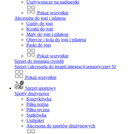
Usztywniacze na nadgarstki
Pokaż wszystkie
Akcesoria do jogi i pilatesu
Gumy do jogi
Kostki do jogi
Maty do jogi i pilatesu
Obręcze i kola do jogi i pilatesu
Paski do jogi
Pokaż wszystkie
Sprzęt do treningu crossfit
Sprzęt i akcesoria do terapii integracji sensorycznej SI
Pokaż wszystkie
Sprzęt sportowy
Sporty drużynowe
Koszykówka
Piłka nożna
Piłka ręczna
Siatkówka
Unihokej
Akcesoria do sportów drużynowych