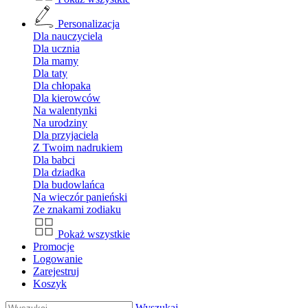
Personalizacja
Dla nauczyciela
Dla ucznia
Dla mamy
Dla taty
Dla chłopaka
Dla kierowców
Na walentynki
Na urodziny
Dla przyjaciela
Z Twoim nadrukiem
Dla babci
Dla dziadka
Dla budowlańca
Na wieczór panieński
Ze znakami zodiaku
Pokaż wszystkie
Promocje
Logowanie
Zarejestruj
Koszyk
Wyszukaj