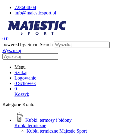
728604604
info@majesticsport.pl
0
0
powered by: Smart Search
Wyszukaj
Menu
Szukaj
Logowanie
0
Schowek
0
Koszyk
Kategorie
Konto
Kubki, termosy i bidony
Kubki termiczne
Kubki termiczne Majestic Sport