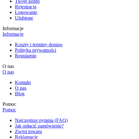
Twoje konto
Rejestracja
Logowanie
Ulubione
Informacje
Informacje
Koszty i terminy dostaw
Polityka prywatności
Regulamin
O nas
O nas
Kontakt
O nas
Blog
Pomoc
Pomoc
Najczęstsze pytania (FAQ)
Jak opłacić zamówienie?
Zwrot towaru
Reklamacje