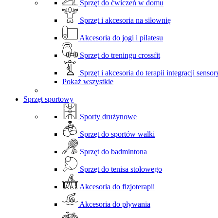
Sprzęt do ćwiczeń w domu
Sprzęt i akcesoria na siłownię
Akcesoria do jogi i pilatesu
Sprzęt do treningu crossfit
Sprzęt i akcesoria do terapii integracji sensor
Pokaż wszystkie
Sprzęt sportowy
Sporty drużynowe
Sprzęt do sportów walki
Sprzęt do badmintona
Sprzęt do tenisa stołowego
Akcesoria do fizjoterapii
Akcesoria do pływania