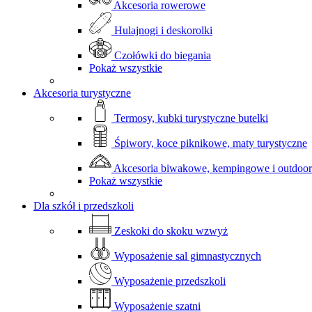
Akcesoria rowerowe
Hulajnogi i deskorolki
Czołówki do biegania
Pokaż wszystkie
Akcesoria turystyczne
Termosy, kubki turystyczne butelki
Śpiwory, koce piknikowe, maty turystyczne
Akcesoria biwakowe, kempingowe i outdoo
Pokaż wszystkie
Dla szkół i przedszkoli
Zeskoki do skoku wzwyż
Wyposażenie sal gimnastycznych
Wyposażenie przedszkoli
Wyposażenie szatni