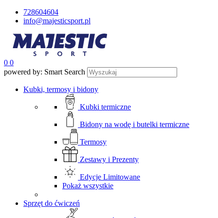
728604604
info@majesticsport.pl
0
0
powered by: Smart Search
Kubki, termosy i bidony
Kubki termiczne
Bidony na wodę i butelki termiczne
Termosy
Zestawy i Prezenty
Edycje Limitowane
Pokaż wszystkie
Sprzęt do ćwiczeń