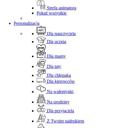
Strefa animatora
Pokaż wszystkie
Personalizacja
Dla nauczyciela
Dla ucznia
Dla mamy
Dla taty
Dla chłopaka
Dla kierowców
Na walentynki
Na urodziny
Dla przyjaciela
Z Twoim nadrukiem