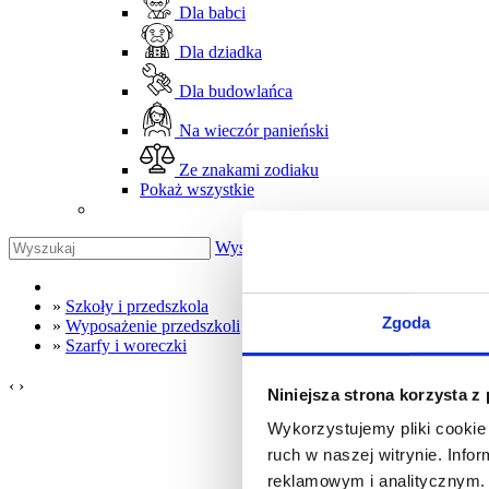
Dla babci
Dla dziadka
Dla budowlańca
Na wieczór panieński
Ze znakami zodiaku
Pokaż wszystkie
Wyszukaj
»
Szkoły i przedszkola
Zgoda
»
Wyposażenie przedszkoli
»
Szarfy i woreczki
‹
›
Niniejsza strona korzysta z
Wykorzystujemy pliki cookie 
ruch w naszej witrynie. Inf
reklamowym i analitycznym. 