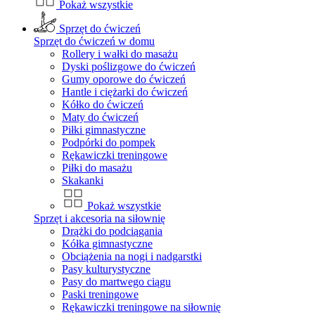
Pokaż wszystkie
Sprzęt do ćwiczeń
Sprzęt do ćwiczeń w domu
Rollery i wałki do masażu
Dyski poślizgowe do ćwiczeń
Gumy oporowe do ćwiczeń
Hantle i ciężarki do ćwiczeń
Kółko do ćwiczeń
Maty do ćwiczeń
Piłki gimnastyczne
Podpórki do pompek
Rękawiczki treningowe
Piłki do masażu
Skakanki
Pokaż wszystkie
Sprzęt i akcesoria na siłownię
Drążki do podciągania
Kółka gimnastyczne
Obciążenia na nogi i nadgarstki
Pasy kulturystyczne
Pasy do martwego ciągu
Paski treningowe
Rękawiczki treningowe na siłownię