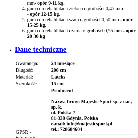
mm-
opór 9-11 kg
,
guma do rehabilitacji zielona o grubości 0,45 mm
-
opór 12-15 kg
,
guma do rehabilitacji szara o grubości 0,50 mm -
opór
15-25 kg
,
guma do rehabilitacji czarna o grubości 0,55 mm -
opór
20-30 kg
Dane techniczne
Gwarancja:
24 miesiące
Długość:
200 cm
Materiał:
Lateks
Szerokość:
15 cm
Producent
Nazwa firmy: Majestic Sport sp. z o.o.,
sp. k.
ul. Polska 7
81-338 Gdynia, Polska
e-mail: info@majesticsport.pl
tel.: 728604604
GPSR -
informacje: