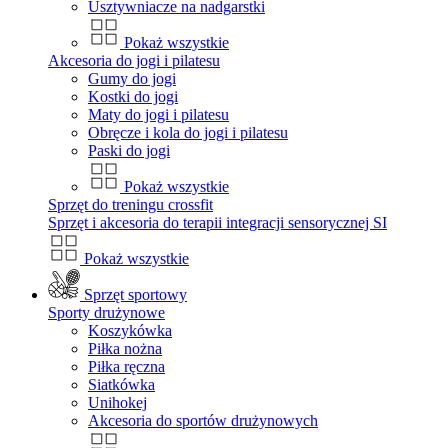
Usztywniacze na nadgarstki
Pokaż wszystkie
Akcesoria do jogi i pilatesu
Gumy do jogi
Kostki do jogi
Maty do jogi i pilatesu
Obręcze i kola do jogi i pilatesu
Paski do jogi
Pokaż wszystkie
Sprzęt do treningu crossfit
Sprzęt i akcesoria do terapii integracji sensorycznej SI
Pokaż wszystkie
Sprzęt sportowy
Sporty drużynowe
Koszykówka
Piłka nożna
Piłka ręczna
Siatkówka
Unihokej
Akcesoria do sportów drużynowych