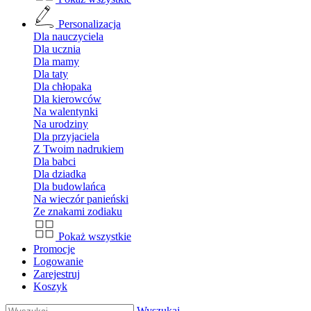
Personalizacja
Dla nauczyciela
Dla ucznia
Dla mamy
Dla taty
Dla chłopaka
Dla kierowców
Na walentynki
Na urodziny
Dla przyjaciela
Z Twoim nadrukiem
Dla babci
Dla dziadka
Dla budowlańca
Na wieczór panieński
Ze znakami zodiaku
Pokaż wszystkie
Promocje
Logowanie
Zarejestruj
Koszyk
Wyszukaj