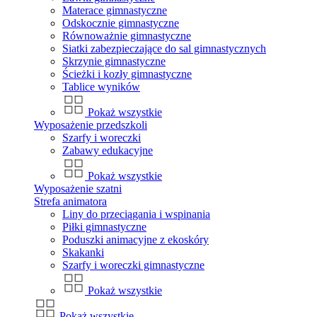
Materace gimnastyczne
Odskocznie gimnastyczne
Równoważnie gimnastyczne
Siatki zabezpieczające do sal gimnastycznych
Skrzynie gimnastyczne
Ścieżki i kozły gimnastyczne
Tablice wyników
Pokaż wszystkie
Wyposażenie przedszkoli
Szarfy i woreczki
Zabawy edukacyjne
Pokaż wszystkie
Wyposażenie szatni
Strefa animatora
Liny do przeciągania i wspinania
Piłki gimnastyczne
Poduszki animacyjne z ekoskóry
Skakanki
Szarfy i woreczki gimnastyczne
Pokaż wszystkie
Pokaż wszystkie