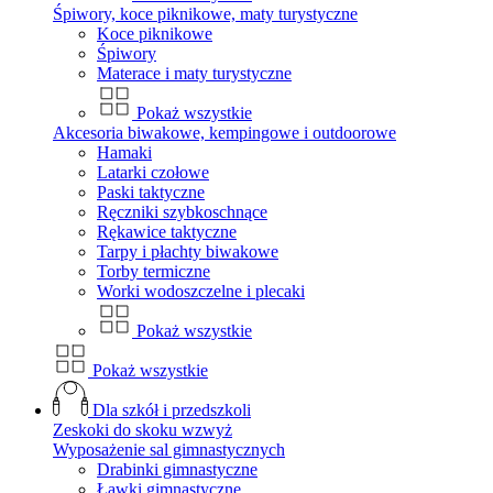
Śpiwory, koce piknikowe, maty turystyczne
Koce piknikowe
Śpiwory
Materace i maty turystyczne
Pokaż wszystkie
Akcesoria biwakowe, kempingowe i outdoorowe
Hamaki
Latarki czołowe
Paski taktyczne
Ręczniki szybkoschnące
Rękawice taktyczne
Tarpy i płachty biwakowe
Torby termiczne
Worki wodoszczelne i plecaki
Pokaż wszystkie
Pokaż wszystkie
Dla szkół i przedszkoli
Zeskoki do skoku wzwyż
Wyposażenie sal gimnastycznych
Drabinki gimnastyczne
Ławki gimnastyczne