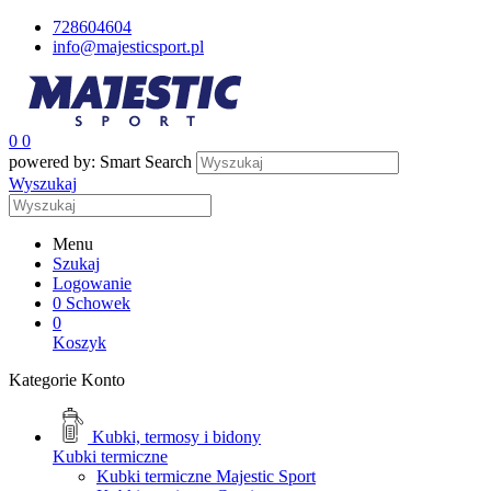
728604604
info@majesticsport.pl
0
0
powered by: Smart Search
Wyszukaj
Menu
Szukaj
Logowanie
0
Schowek
0
Koszyk
Kategorie
Konto
Kubki, termosy i bidony
Kubki termiczne
Kubki termiczne Majestic Sport