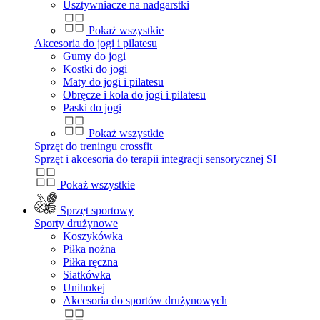
Usztywniacze na nadgarstki
Pokaż wszystkie
Akcesoria do jogi i pilatesu
Gumy do jogi
Kostki do jogi
Maty do jogi i pilatesu
Obręcze i kola do jogi i pilatesu
Paski do jogi
Pokaż wszystkie
Sprzęt do treningu crossfit
Sprzęt i akcesoria do terapii integracji sensorycznej SI
Pokaż wszystkie
Sprzęt sportowy
Sporty drużynowe
Koszykówka
Piłka nożna
Piłka ręczna
Siatkówka
Unihokej
Akcesoria do sportów drużynowych