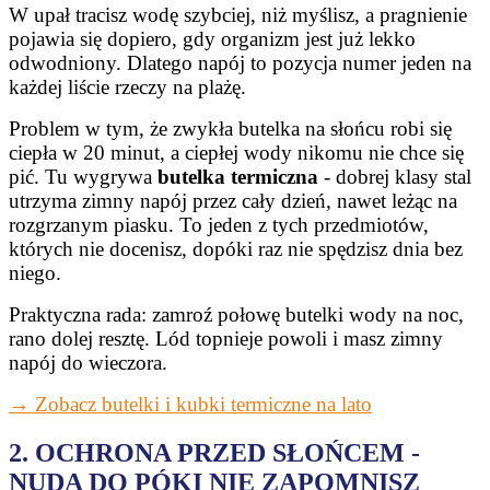
W upał tracisz wodę szybciej, niż myślisz, a pragnienie
pojawia się dopiero, gdy organizm jest już lekko
odwodniony. Dlatego napój to pozycja numer jeden na
każdej liście rzeczy na plażę.
Problem w tym, że zwykła butelka na słońcu robi się
ciepła w 20 minut, a ciepłej wody nikomu nie chce się
pić. Tu wygrywa
butelka termiczna
- dobrej klasy stal
utrzyma zimny napój przez cały dzień, nawet leżąc na
rozgrzanym piasku. To jeden z tych przedmiotów,
których nie docenisz, dopóki raz nie spędzisz dnia bez
niego.
Praktyczna rada: zamroź połowę butelki wody na noc,
rano dolej resztę. Lód topnieje powoli i masz zimny
napój do wieczora.
→ Zobacz butelki i kubki termiczne na lato
2. OCHRONA PRZED SŁOŃCEM -
NUDA DO PÓKI NIE ZAPOMNISZ