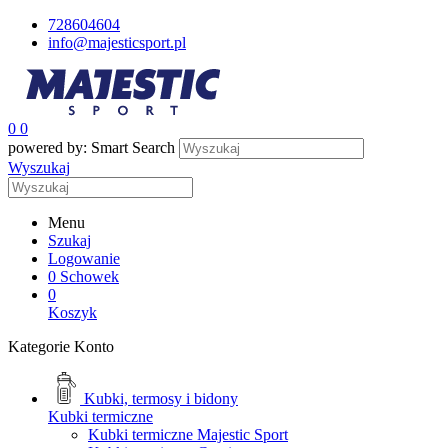
728604604
info@majesticsport.pl
0
0
powered by: Smart Search
Wyszukaj
Menu
Szukaj
Logowanie
0
Schowek
0
Koszyk
Kategorie
Konto
Kubki, termosy i bidony
Kubki termiczne
Kubki termiczne Majestic Sport