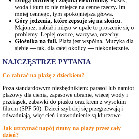
Drogą biżuterię i zbędną elektronikę.
Piasek,
woda i tłum to nie miejsce na cenne rzeczy. Im
mniej cennego, tym spokojniejsza głowa.
Góry jedzenia, które zepsuje się na słońcu.
Majonez, nabiał i mięso w upale to proszenie się o
problemy. Lepiej owoce, warzywa, orzechy.
Głośnika na full.
Plaża jest wspólna. Muzyka dla
siebie — tak, dla całej okolicy — niekoniecznie.
NAJCZĘSTRZE PYTANIA
Co zabrać na plażę z dzieckiem?
Poza standardowym niezbędnikiem: parasol lub namiot
plażowy dla cienia, zapasowe ubranie, więcej wody i
przekąsek, zabawki do piasku oraz krem z wysokim
filtrem (SPF 50). Dzieci szybciej się przegrzewają i
odwadniają, więc cień i nawodnienie są kluczowe.
Jak utrzymać napój zimny na plaży przez cały
dzień?