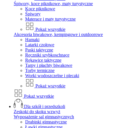
Śpiwory, koce piknikowe, maty turystyczne
Koce piknikowe
Śpiwory
Materace i maty turystyczne
Pokaż wszystkie
Akcesoria biwakowe, kempingowe i outdoorowe
Hamaki
Latarki czołowe
Paski taktyczne
Ręczniki szybkoschnące
Rękawice taktyczne
Tarpy i płachty biwakowe
Torby termiczne
Worki wodoszczelne i plecaki
Pokaż wszystkie
Pokaż wszystkie
Dla szkół i przedszkoli
Zeskoki do skoku wzwyż
Wyposażenie sal gimnastycznych
Drabinki gimnastyczne
Ławki gimnastyczne