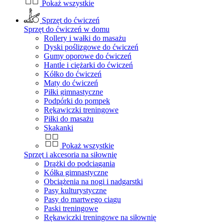
Pokaż wszystkie
Sprzęt do ćwiczeń
Sprzęt do ćwiczeń w domu
Rollery i wałki do masażu
Dyski poślizgowe do ćwiczeń
Gumy oporowe do ćwiczeń
Hantle i ciężarki do ćwiczeń
Kółko do ćwiczeń
Maty do ćwiczeń
Piłki gimnastyczne
Podpórki do pompek
Rękawiczki treningowe
Piłki do masażu
Skakanki
Pokaż wszystkie
Sprzęt i akcesoria na siłownię
Drążki do podciągania
Kółka gimnastyczne
Obciążenia na nogi i nadgarstki
Pasy kulturystyczne
Pasy do martwego ciągu
Paski treningowe
Rękawiczki treningowe na siłownię