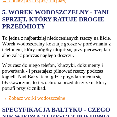
→ Zobacz piłki i sprzęt na plażę
5. WOREK WODOSZCZELNY - TANI
SPRZĘT, KTÓRY RATUJE DROGIE
PRZEDMIOTY
To jedna z najbardziej niedocenianych rzeczy na liście.
Worek wodoszczelny kosztuje grosze w porównaniu z
telefonem, który mógłby utopić się przy pierwszej fali
albo zalać podczas nagłego deszczu.
Wrzucasz do niego telefon, kluczyki, dokumenty i
powerbank - i przestajesz pilnować rzeczy podczas
kąpieli. Nad Bałtykiem, gdzie pogoda zmienia się
błyskawicznie, to też ochrona przed deszczem, który
potrafi przyjść znikąd.
→ Zobacz worki wodoszczelne
SPECYFIKACJA BAŁTYKU - CZEGO
NIE WIEDZĄ TURYŚCI Z POŁUDNIA