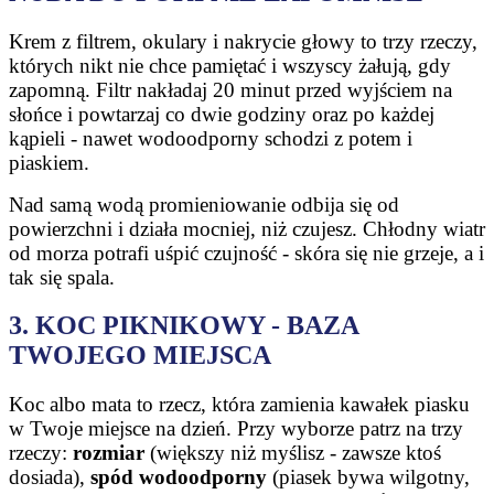
Krem z filtrem, okulary i nakrycie głowy to trzy rzeczy,
których nikt nie chce pamiętać i wszyscy żałują, gdy
zapomną. Filtr nakładaj 20 minut przed wyjściem na
słońce i powtarzaj co dwie godziny oraz po każdej
kąpieli - nawet wodoodporny schodzi z potem i
piaskiem.
Nad samą wodą promieniowanie odbija się od
powierzchni i działa mocniej, niż czujesz. Chłodny wiatr
od morza potrafi uśpić czujność - skóra się nie grzeje, a i
tak się spala.
3. KOC PIKNIKOWY - BAZA
TWOJEGO MIEJSCA
Koc albo mata to rzecz, która zamienia kawałek piasku
w Twoje miejsce na dzień. Przy wyborze patrz na trzy
rzeczy:
rozmiar
(większy niż myślisz - zawsze ktoś
dosiada),
spód wodoodporny
(piasek bywa wilgotny,