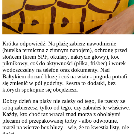
Krótka odpowiedź: Na plażę zabierz nawodnienie
(butelka termiczna z zimnym napojem), ochronę przed
słońcem (krem SPF, okulary, nakrycie głowy), koc
piknikowy, coś do aktywności (piłka, frisbee) i worek
wodoszczelny na telefon oraz dokumenty. Nad
Bałtykiem dorzuć bluzę i coś na wiatr - pogoda potrafi
się zmienić w pół godziny. Reszta to dodatki, bez
których spokojnie się obejdziesz.
Dobry dzień na plaży nie zależy od tego, ile rzeczy ze
sobą zabierzesz, tylko od tego, czy zabrałeś te właściwe.
Każdy, kto choć raz wracał znad morza z obolałymi
plecami od przepakowanej torby - albo odwrotnie,
marzł na wietrze bez bluzy - wie, że to kwestia listy, nie
ilości.