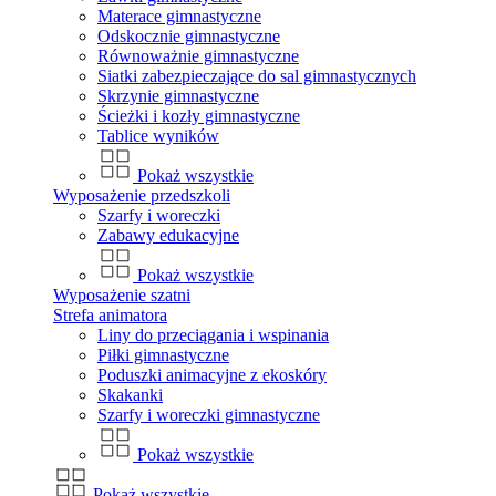
Materace gimnastyczne
Odskocznie gimnastyczne
Równoważnie gimnastyczne
Siatki zabezpieczające do sal gimnastycznych
Skrzynie gimnastyczne
Ścieżki i kozły gimnastyczne
Tablice wyników
Pokaż wszystkie
Wyposażenie przedszkoli
Szarfy i woreczki
Zabawy edukacyjne
Pokaż wszystkie
Wyposażenie szatni
Strefa animatora
Liny do przeciągania i wspinania
Piłki gimnastyczne
Poduszki animacyjne z ekoskóry
Skakanki
Szarfy i woreczki gimnastyczne
Pokaż wszystkie
Pokaż wszystkie