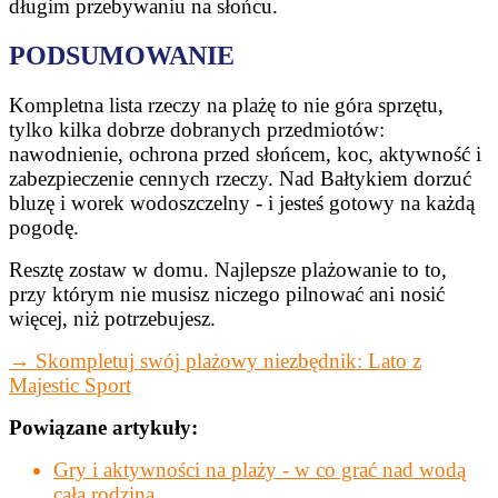
długim przebywaniu na słońcu.
PODSUMOWANIE
Kompletna lista rzeczy na plażę to nie góra sprzętu,
tylko kilka dobrze dobranych przedmiotów:
nawodnienie, ochrona przed słońcem, koc, aktywność i
zabezpieczenie cennych rzeczy. Nad Bałtykiem dorzuć
bluzę i worek wodoszczelny - i jesteś gotowy na każdą
pogodę.
Resztę zostaw w domu. Najlepsze plażowanie to to,
przy którym nie musisz niczego pilnować ani nosić
więcej, niż potrzebujesz.
→ Skompletuj swój plażowy niezbędnik: Lato z
Majestic Sport
Powiązane artykuły:
Gry i aktywności na plaży - w co grać nad wodą
całą rodziną