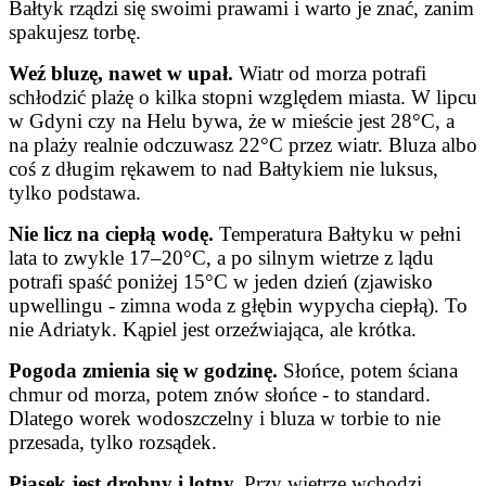
Bałtyk rządzi się swoimi prawami i warto je znać, zanim
spakujesz torbę.
Weź bluzę, nawet w upał.
Wiatr od morza potrafi
schłodzić plażę o kilka stopni względem miasta. W lipcu
w Gdyni czy na Helu bywa, że w mieście jest 28°C, a
na plaży realnie odczuwasz 22°C przez wiatr. Bluza albo
coś z długim rękawem to nad Bałtykiem nie luksus,
tylko podstawa.
Nie licz na ciepłą wodę.
Temperatura Bałtyku w pełni
lata to zwykle 17–20°C, a po silnym wietrze z lądu
potrafi spaść poniżej 15°C w jeden dzień (zjawisko
upwellingu - zimna woda z głębin wypycha ciepłą). To
nie Adriatyk. Kąpiel jest orzeźwiająca, ale krótka.
Pogoda zmienia się w godzinę.
Słońce, potem ściana
chmur od morza, potem znów słońce - to standard.
Dlatego worek wodoszczelny i bluza w torbie to nie
przesada, tylko rozsądek.
Piasek jest drobny i lotny.
Przy wietrze wchodzi