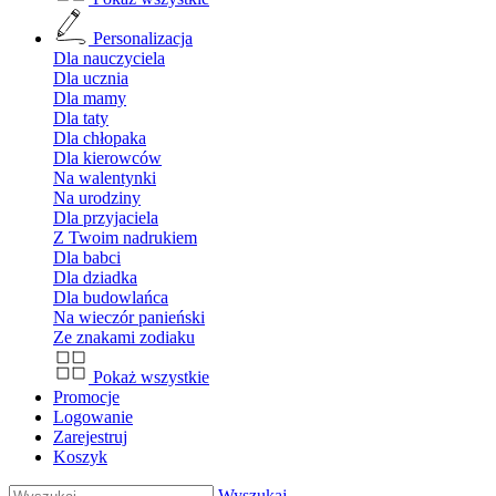
Personalizacja
Dla nauczyciela
Dla ucznia
Dla mamy
Dla taty
Dla chłopaka
Dla kierowców
Na walentynki
Na urodziny
Dla przyjaciela
Z Twoim nadrukiem
Dla babci
Dla dziadka
Dla budowlańca
Na wieczór panieński
Ze znakami zodiaku
Pokaż wszystkie
Promocje
Logowanie
Zarejestruj
Koszyk
Wyszukaj