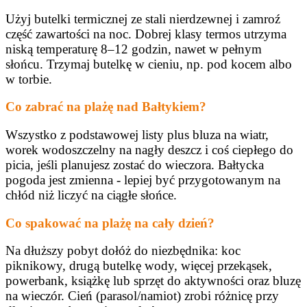
Użyj butelki termicznej ze stali nierdzewnej i zamroź
część zawartości na noc. Dobrej klasy termos utrzyma
niską temperaturę 8–12 godzin, nawet w pełnym
słońcu. Trzymaj butelkę w cieniu, np. pod kocem albo
w torbie.
Co zabrać na plażę nad Bałtykiem?
Wszystko z podstawowej listy plus bluza na wiatr,
worek wodoszczelny na nagły deszcz i coś ciepłego do
picia, jeśli planujesz zostać do wieczora. Bałtycka
pogoda jest zmienna - lepiej być przygotowanym na
chłód niż liczyć na ciągłe słońce.
Co spakować na plażę na cały dzień?
Na dłuższy pobyt dołóż do niezbędnika: koc
piknikowy, drugą butelkę wody, więcej przekąsek,
powerbank, książkę lub sprzęt do aktywności oraz bluzę
na wieczór. Cień (parasol/namiot) zrobi różnicę przy