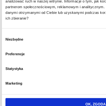
analizować ruch w naszej witrynie. Informacje o tym, jak ko
partnerom społecznościowym, reklamowym i analitycznym. P
danymi otrzymanymi od Ciebie lub uzyskanymi podczas korz
ich zbieranie?
Wybór
Niezbędne
zgody
Poradniki
Gry i aktywności na plaży - w co grać nad
Preferencje
wodą całą rodziną
Czytaj więcej
Statystyka
Newsletter
Marketing
Newsletter
Jeśli chcesz otrzymywać informacje o nowościach i promocjach w
sklepie - podaj swój e-mail. Twoje dane będziemy przetwarzać
zgodnie z naszą
Polityką prywatności
.
OK, ZGODA