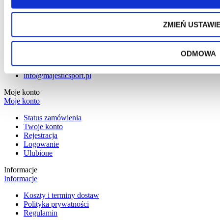
Potwierdzam, że zapoznałem się z
Polityką Prywatności
sklepu
internetowego.
Wyślij
ZMIEŃ USTAWI
ODMOWA
728604604
info@majesticsport.pl
Moje konto
Moje konto
Status zamówienia
Twoje konto
Rejestracja
Logowanie
Ulubione
Informacje
Informacje
Koszty i terminy dostaw
Polityka prywatności
Regulamin