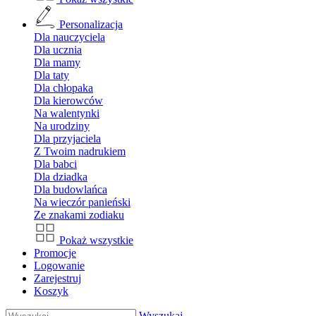
Personalizacja
Dla nauczyciela
Dla ucznia
Dla mamy
Dla taty
Dla chłopaka
Dla kierowców
Na walentynki
Na urodziny
Dla przyjaciela
Z Twoim nadrukiem
Dla babci
Dla dziadka
Dla budowlańca
Na wieczór panieński
Ze znakami zodiaku
Pokaż wszystkie
Promocje
Logowanie
Zarejestruj
Koszyk
Wyszukaj