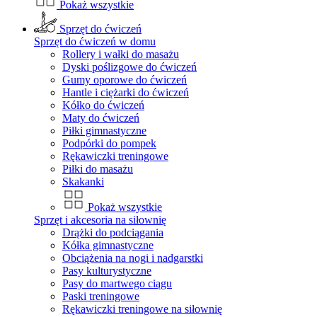
Pokaż wszystkie
Sprzęt do ćwiczeń
Sprzęt do ćwiczeń w domu
Rollery i wałki do masażu
Dyski poślizgowe do ćwiczeń
Gumy oporowe do ćwiczeń
Hantle i ciężarki do ćwiczeń
Kółko do ćwiczeń
Maty do ćwiczeń
Piłki gimnastyczne
Podpórki do pompek
Rękawiczki treningowe
Piłki do masażu
Skakanki
Pokaż wszystkie
Sprzęt i akcesoria na siłownię
Drążki do podciągania
Kółka gimnastyczne
Obciążenia na nogi i nadgarstki
Pasy kulturystyczne
Pasy do martwego ciągu
Paski treningowe
Rękawiczki treningowe na siłownię