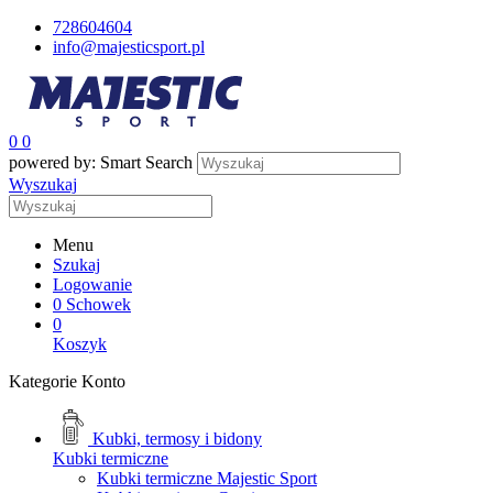
728604604
info@majesticsport.pl
0
0
powered by: Smart Search
Wyszukaj
Menu
Szukaj
Logowanie
0
Schowek
0
Koszyk
Kategorie
Konto
Kubki, termosy i bidony
Kubki termiczne
Kubki termiczne Majestic Sport