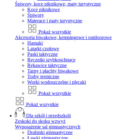
Śpiwory, koce piknikowe, maty turystyczne
Koce piknikowe
Śpiwory
Materace i maty turystyczne
Pokaż wszystkie
Akcesoria biwakowe, kempingowe i outdoorowe
Hamaki
Latarki czołowe
Paski taktyczne
Ręczniki szybkoschnące
Rękawice taktyczne
Tarpy i płachty biwakowe
Torby termiczne
Worki wodoszczelne i plecaki
Pokaż wszystkie
Pokaż wszystkie
Dla szkół i przedszkoli
Zeskoki do skoku wzwyż
Wyposażenie sal gimnastycznych
Drabinki gimnastyczne
Ławki gimnastyczne