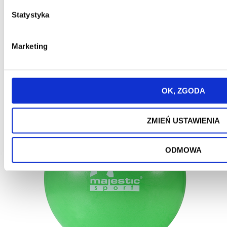
Statystyka
Promocja
Nowość
Bestseller
Marketing
Piłka gimnastyczna Majestic Sport
MiniGYMball 20-25 cm szara
OK, ZGODA
ZMIEŃ USTAWIENIA
ODMOWA