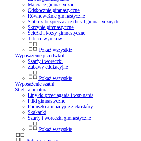
Materace gimnastyczne
Odskocznie gimnastyczne
Równoważnie gimnastyczne
Siatki zabezpieczające do sal gimnastycznych
Skrzynie gimnastyczne
Ścieżki i kozły gimnastyczne
Tablice wyników
Pokaż wszystkie
Wyposażenie przedszkoli
Szarfy i woreczki
Zabawy edukacyjne
Pokaż wszystkie
Wyposażenie szatni
Strefa animatora
Liny do przeciągania i wspinania
Piłki gimnastyczne
Poduszki animacyjne z ekoskóry
Skakanki
Szarfy i woreczki gimnastyczne
Pokaż wszystkie
Pokaż wszystkie