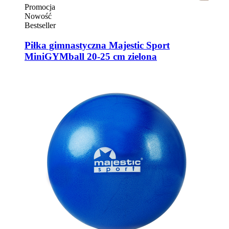
Promocja
Nowość
Bestseller
Piłka gimnastyczna Majestic Sport
MiniGYMball 20-25 cm zielona