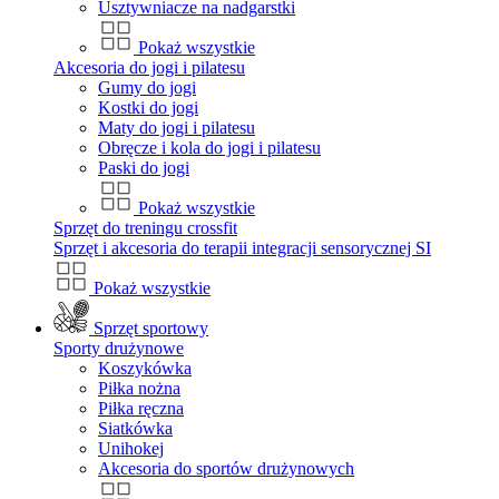
Usztywniacze na nadgarstki
Pokaż wszystkie
Akcesoria do jogi i pilatesu
Gumy do jogi
Kostki do jogi
Maty do jogi i pilatesu
Obręcze i kola do jogi i pilatesu
Paski do jogi
Pokaż wszystkie
Sprzęt do treningu crossfit
Sprzęt i akcesoria do terapii integracji sensorycznej SI
Pokaż wszystkie
Sprzęt sportowy
Sporty drużynowe
Koszykówka
Piłka nożna
Piłka ręczna
Siatkówka
Unihokej
Akcesoria do sportów drużynowych